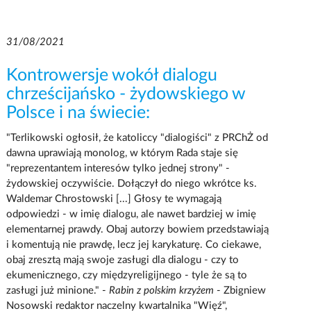
31/08/2021
Kontrowersje wokół dialogu
chrześcijańsko - żydowskiego w
Polsce i na świecie:
"Terlikowski ogłosił, że katoliccy "dialogiści" z PRChŻ od
dawna uprawiają monolog, w którym Rada staje się
"reprezentantem interesów tylko jednej strony" -
żydowskiej oczywiście. Dołączył do niego wkrótce ks.
Waldemar Chrostowski [...] Głosy te wymagają
odpowiedzi - w imię dialogu, ale nawet bardziej w imię
elementarnej prawdy. Obaj autorzy bowiem przedstawiają
i komentują nie prawdę, lecz jej karykaturę. Co ciekawe,
obaj zresztą mają swoje zasługi dla dialogu - czy to
ekumenicznego, czy międzyreligijnego - tyle że są to
zasługi już minione." -
Rabin z polskim krzyżem
- Zbigniew
Nosowski redaktor naczelny kwartalnika "Więź",