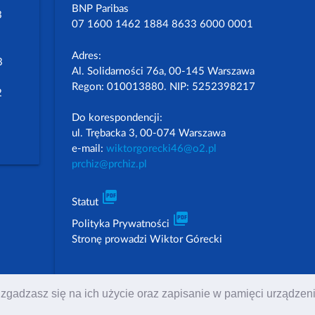
BNP Paribas
3
07 1600 1462 1884 8633 6000 0001
Adres:
3
Al. Solidarności 76a, 00-145 Warszawa
Regon: 010013880. NIP: 5252398217
2
Do korespondencji:
ul. Trębacka 3, 00-074 Warszawa
e-mail:
wiktorgorecki46@o2.pl
prchiz@prchiz.pl
picture_as_pdf
Statut
picture_as_pdf
Polityka Prywatności
Stronę prowadzi Wiktor Górecki
 to zgadzasz się na ich użycie oraz zapisanie w pamięci urządz