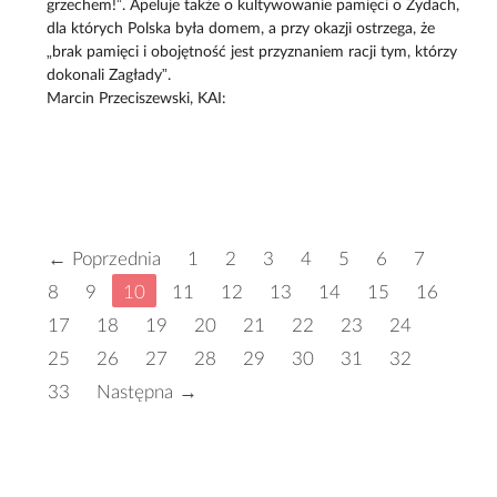
grzechem!”. Apeluje także o kultywowanie pamięci o Żydach,
dla których Polska była domem, a przy okazji ostrzega, że
„brak pamięci i obojętność jest przyznaniem racji tym, którzy
dokonali Zagłady”.
Marcin Przeciszewski, KAI:
← Poprzednia
1
2
3
4
5
6
7
8
9
10
11
12
13
14
15
16
17
18
19
20
21
22
23
24
25
26
27
28
29
30
31
32
33
Następna →