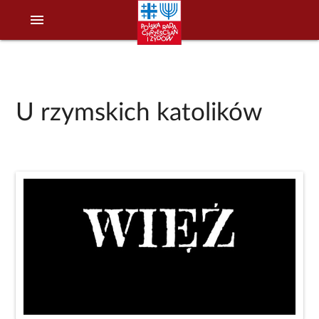
menu
U rzymskich katolików