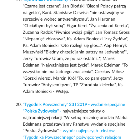
"Czarne jest czarne", Jan Błoński "Biedni Polacy patrzą
na getto", Kard. Stanisław Dziwisz: "nie ustawajmy w
sprzeciwie wobec antysemityzmu", Jan Hartman
"Chciałbym być sobą", Etgar Keret "Życzenia od Kereta",
Zuzanna Radzik "Piwnice wciąż gniją", Jan Tomasz Gross
"Niepamięć zbiorowa", Ks. Adam Boniecki "Łzy Żydów",
Ks. Adam Boniecki "Oto rozległ się głos...", Abp Henryk
Muszyński "Biedny chrześcijanin patrzy na Jedwabne"",
Jerzy Turowicz Ufam, że po raz ostatni...", Marek
Edelman "Najważniejsze jest życie", Marek Edelman "To
wszystko nie ma żadnego znaczenia", Czesław Miłosz
"Gorzki wiersz", Marcin Król "To, co pamiętam", Jerzy
Turowicz "Antysemityzm", TP "Zbrodnia kielecka", Ks.
Adam Boniecki - Wstęp.
"Tygodnik Powszechny" 23 I 2019 - wydanie specjalne
"Polska Żydowska" -
najważniejsze teksty o
najtrudniejszej relacji "W setną rocznicę urodzin Marka
Edelmana przedstawiamy Państwu wydanie specjalne
"Polska Żydowska" -
wybór najlepszych tekstów
"Tygodnika Powszechnego" poświęconych relacjom