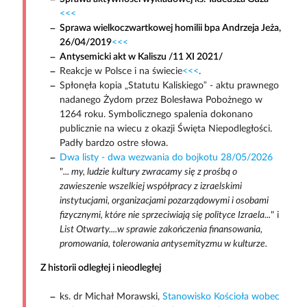
<<<
Sprawa wielkoczwartkowej homilii bpa Andrzeja Jeża,
26/04/2019
<<<
Antysemicki akt w Kaliszu /11 XI 2021/
Reakcje w Polsce i na świecie
<<<
.
Spłonęła kopia „Statutu Kaliskiego” - aktu prawnego
nadanego Żydom przez Bolesława Pobożnego w
1264 roku. Symbolicznego spalenia dokonano
publicznie na wiecu z okazji Święta Niepodległości.
Padły bardzo ostre słowa.
Dwa listy - dwa wezwania do bojkotu 28/05/2026
"
... my, ludzie kultury zwracamy się z prośbą o
zawieszenie wszelkiej współpracy z izraelskimi
instytucjami, organizacjami pozarządowymi i osobami
fizycznymi, które nie sprzeciwiają się polityce Izraela...
" i
List Otwarty....w sprawie zakończenia finansowania,
promowania, tolerowania antysemityzmu w kulturze.
Z historii odległej i nieodległej
ks. dr Michał Morawski,
Stanowisko Kościoła wobec