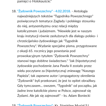
pamięci o Holokauście."
"Żydownik Powszechny" - 4.02.2018.
- Antologia
najważniejszych tekstów "Tygodnika Powszechnego"
poświęconych tematyce Zagłady i polskiego stosunku
do niej, antysemityzmu oraz relacji między
katolicyzmem i judaizmem. "Niewiele jest w naszym
kraju instytucji równie zasłużonych dla dialogu polsko- i
chrześcijańsko-żydowskiego jak "Tygodnik
Powszechny". Wydanie specjalne pisma, przygotowane
z okazji 65. rocznicy jego powstania pod
prowokacyjnym tytułem "Żydownik Powszechny"
stanowi tego dobitne świadectwo." "Jak (hipotetyczne)
żydowskie pochodzenie Jana Pawła II zostało przez
wielu poczytane za (hipotetyczną) zniewagę "Naszego
Papieża", tak zapewne autor i propagatorzy określenia
"Żydownik" byli przekonani, że jest to epitet obraźliwy.
Gdy tymczasem... owszem, "Tygodnik" od początku, jak
żadne inne katolickie pismo w Polsce, zajmował się
Żydami. Ale jak się zajmował!" - ks. Adam Boniecki
"Żydownik Powszechny":
Ks. Stanisław Musiał SJ