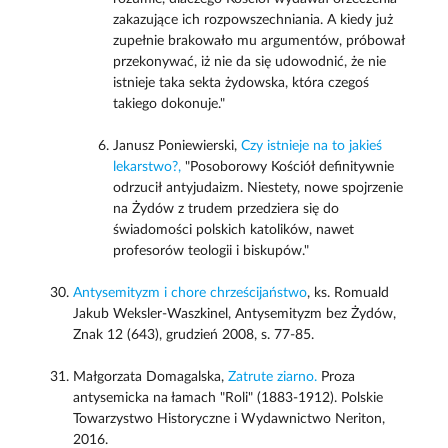
zakazujące ich rozpowszechniania. A kiedy już
zupełnie brakowało mu argumentów, próbował
przekonywać, iż nie da się udowodnić, że nie
istnieje taka sekta żydowska, która czegoś
takiego dokonuje."
Janusz Poniewierski,
Czy istnieje na to jakieś
lekarstwo?,
"Posoborowy Kościół definitywnie
odrzucił antyjudaizm. Niestety, nowe spojrzenie
na Żydów z trudem przedziera się do
świadomości polskich katolików, nawet
profesorów teologii i biskupów."
Antysemityzm i chore chrześcijaństwo
, ks. Romuald
Jakub Weksler-Waszkinel, Antysemityzm bez Żydów,
Znak 12 (643), grudzień 2008, s. 77-85.
Małgorzata Domagalska,
Zatrute ziarno.
Proza
antysemicka na łamach "Roli" (1883-1912). Polskie
Towarzystwo Historyczne i Wydawnictwo Neriton,
2016.