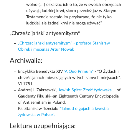
wolno (…) oskarżać ich o to, że w swoich obrzędach
używają ludzkiej krwi, skoro przecież już w Starym
Testamencie zostało im przykazane, że nie tylko
ludzkiej, ale żadnej krwi nie mogą używać”
„Chrześcijański antysemityzm”
„Chrześcijański antysemityzm” - profesor Stanisław
Obirek i mecenas Artur Nowak
Archiwalia:
Encyklika Benedykta XIV
"A Quo Primum"
- "O Żydach i
chrześcijanach mieszkających w tych samych miejscach",
VI 1751.
Andrzej J. Zakrzewski,
Jewish Spite: Złość żydowska
... of
Gaudenty Pikulski--an Eighteenth Century Encyclopedia
of Antisemitism in Poland.
Ks. Stanisław Trzeciak:
"Talmud o gojach a kwestia
żydowska w Polsce".
Lektura uzupełniająca: