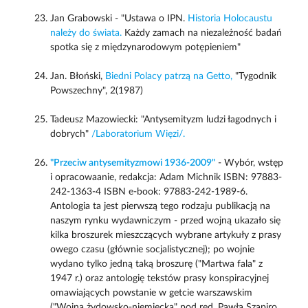
Jan Grabowski - "Ustawa o IPN.
Historia Holocaustu
należy do świata.
Każdy zamach na niezależność badań
spotka się z międzynarodowym potępieniem"
Jan. Błoński,
Biedni Polacy patrzą na Getto,
"Tygodnik
Powszechny", 2(1987)
Tadeusz Mazowiecki: "Antysemityzm ludzi łagodnych i
dobrych"
/Laboratorium Więzi/.
"Przeciw antysemityzmowi 1936-2009"
- Wybór, wstęp
i opracowaanie, redakcja: Adam Michnik ISBN: 97883-
242-1363-4 ISBN e-book: 97883-242-1989-6.
Antologia ta jest pierwszą tego rodzaju publikacją na
naszym rynku wydawniczym - przed wojną ukazało się
kilka broszurek mieszczących wybrane artykuły z prasy
owego czasu (głównie socjalistycznej); po wojnie
wydano tylko jedną taką broszurę ("Martwa fala" z
1947 r.) oraz antologię tekstów prasy konspiracyjnej
omawiających powstanie w getcie warszawskim
("Wojna żydowsko-niemiecka" pod red. Pawła Szapiro,