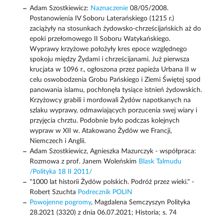
Adam Szostkiewicz:
Naznaczenie
08/05/2008.
Postanowienia IV Soboru Laterańskiego (1215 r.)
zaciążyły na stosunkach żydowsko-chrześcijańskich aż do
epoki przełomowego II Soboru Watykańskiego.
Wyprawy krzyżowe położyły kres epoce względnego
spokoju między Żydami i chrześcijanami. Już pierwsza
krucjata w 1096 r., ogłoszona przez papieża Urbana II w
celu oswobodzenia Grobu Pańskiego i Ziemi Świętej spod
panowania islamu, pochłonęła tysiące istnień żydowskich.
Krzyżowcy grabili i mordowali Żydów napotkanych na
szlaku wyprawy, odmawiających porzucenia swej wiary i
przyjęcia chrztu. Podobnie było podczas kolejnych
wypraw w XII w. Atakowano Żydów we Francji,
Niemczech i Anglii.
Adam Szostkiewicz, Agnieszka Mazurczyk - współpraca:
Rozmowa z prof. Janem Woleńskim
Blask Talmudu
/Polityka 18 II 2011/
"1000 lat historii Żydów polskich. Podróż przez wieki." -
Robert Szuchta
Podrecznik POLIN
Powojenne pogromy
, Magdalena Semczyszyn Polityka
28.2021 (3320) z dnia 06.07.2021; Historia; s. 74