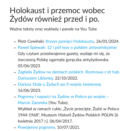
Holokaust i przemoc wobec
Żydów również przed i po.
Waźne teksty oraz wykłady i panele na You Tube
Piotr Cywiński:
Kryzys pamięci Holokaustu
, 26/01/2024.
Paweł Śpiewak: 12 i pół tezy o polskim antysemityzmie
Gdy czytam przedwojenne gazety, wydaje mi się, że
ówczesną Polskę ogarnęła gorączka antyżydowska.
05/06/2023
Zagłada Żydów na ziemiach polskich. Rozmowa z dr hab.
Dariuszem Libionką.
22/10/2022.
Dariusz Stola o Żydach po II wojnie światowej.
16/06/2023.
Pogromy i napaści na Żydów w Polsce po wojnie –
Marcin Zaremba
(You Tube).
Wykład w ramach cyklu „Życie przecięte. Żydzi w Polsce
1944-1968", Muzeum Historii Żydów Polskich POLIN [6
kwietnia 2017 r.]. 06/04/2017.
Powojenne pogromy
. 10/07/2021.