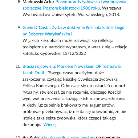
Markowski Artur
Przemoc antyżydowska i wyobrażenia
społeczne. Pogrom białostocki 1906 roku
,
Warszawa;
Wydawnictwo Uniwersytetu Warszawskiego, 2018.
Gavin D’Costa: Żydzi w doktrynie Kościoła katolickiego
po Soborze Watykańskim II
W jakich kierunkach może rozwinąć się refleksja
teologiczna o narodzie wybranym, a wraz z nią – relacje
katolicko-żydowskie. 13/12/2022
Bracia i ojcowie, Z Markiem Nowakiem OP rozmawia
Jakub Drath,
"Swego czasu przeżyłem duże
zaskoczenie, czytając książkę Cywilizacja żydowska
Feliksa Konecznego. Odnosząc się do oskarżeń o mord
rytualny, stwierdzał, że nie rozumie, dlaczego Kościół
wydawał orzeczenia zakazujące ich rozpowszechniania.
A kiedy już zupełnie brakowało mu argumentów,
próbował przekonywać, iż nie da się udowodnić, że nie
istnieje taka sekta żydowska, która czegoś takiego
dokonuje."
Wiecej:
Bp. Kubina
list do ogółu społeczeństwa
po pogromie