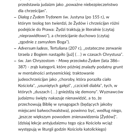
przedstawia judaizm jako „poważne niebezpieczeństwo
dla chrześcijan”.
Dialog z Żydem Tryfonem
św. Justyna (po 155 r.), w
którym teolog ten twierdzi, że Żydów i chrześcijan różni
podejście do Prawa: Żydzi traktują je literalnie (czytaj:
„nieprawidłowo”), a chrześcijanie duchowo (czytaj:
„zgodnie z zamysłem Boga”).
Adversum Iudeos
, Tertuliana (207 r.), „ostateczne zerwanie
Izraela z Bogiem nastąpiło [już] (…) w czasach Chrystusa”.
św. Jan Chryzostom -
Mowy przeciwko Żydom
(lata 386–
387) - zrąb kategorii, które później znalazły podatny grunt
w mentalności antysemickiej; traktowanie
judeochrześcijan jako „choroby, która poraziła ciało
Kościoła”, „usuniętych gałęzi”, „czcicieli diabła”, tych, w
których „duszach (…) gnieżdżą się demony”. Wyznawców
judaizmu święty nakazuje nienawidzić, a to, że
przechowują Biblię w synagogach (będących jakoby
miejscami bałwochwalstwa), powinno być, według niego,
„jeszcze większym powodem znienawidzenia [Żydów]”.
(dzisiaj lekcje antyjudaizmu tego ojca Kościoła wciąż
występują w liturgii godzin Kościoła katolickiego)