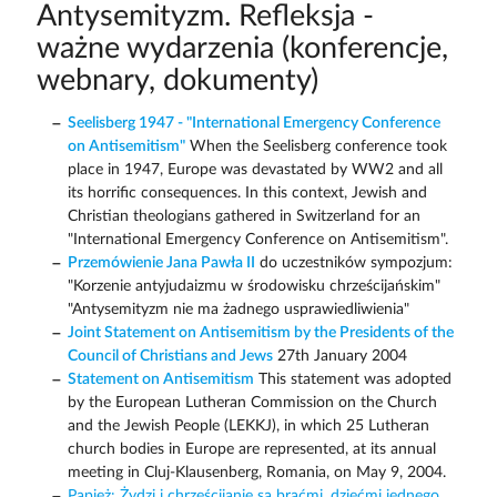
Antysemityzm. Refleksja -
ważne wydarzenia (konferencje,
webnary, dokumenty)
Seelisberg 1947 - "International Emergency Conference
on Antisemitism"
When the Seelisberg conference took
place in 1947, Europe was devastated by WW2 and all
its horrific consequences. In this context, Jewish and
Christian theologians gathered in Switzerland for an
"International Emergency Conference on Antisemitism".
Przemówienie Jana Pawła II
do uczestników sympozjum:
"Korzenie antyjudaizmu w środowisku chrześcijańskim"
"Antysemityzm nie ma żadnego usprawiedliwienia"
Joint Statement on Antisemitism by the Presidents of the
Council of Christians and Jews
27th January 2004
Statement on Antisemitism
This statement was adopted
by the European Lutheran Commission on the Church
and the Jewish People (LEKKJ), in which 25 Lutheran
church bodies in Europe are represented, at its annual
meeting in Cluj-Klausenberg, Romania, on May 9, 2004.
Papież: Żydzi i chrześcijanie są braćmi, dziećmi jednego