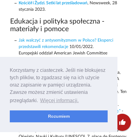
Kościół i Żydzi. Setki lat prześladowań
, Newsweek, 28
stycznia 2023.
Edukacja i polityka społeczna -
materiały i pomoce
Jak walczyć z antysemityzmem w Polsce? Eksperci
przedstawili rekomendacje
10/01/2022.
Europejski oddział American Jewish Committee
przedstawił w poniedziałek swoje rekomendacje.
Antysemityzm to obszar wciąż niewystarczająco
Korzystamy z ciasteczek. Jeśli nie blokujesz
rozpoznany. Walka z nim, a nawet tylko jego diagnoza,
tych plików, to zgadzasz się na ich użycie
powinna opierać się na bardzo dokładnych danych. A
oraz zapisanie w pamięci urządzenia.
takich w Polsce nie ma - uważają eksperci zaproszeni
przez europejski oddział American Jewish Committee. Ten
Zawsze możesz zmienić ustawienia
brak badań sprawia, że nie tylko trudno opracować
przeglądarki.
Więcej informacji.
statystki, ale też niełatwo z antysemityzmem walczyć.
"Przeciwdziałanie antysemityzmowi poprzez edukację."
-
Rozumiem
Wytyczne dla osób odpowiedzialnych za wyznaczanie
thumb_up
kierunków polityki. Dokument opublikowany w 2019 r.
przez Organizację Narodów Zjednoczonych do spraw
Oświaty, Nauki i Kultury (UNESCO), 7, place de Fontenoy,