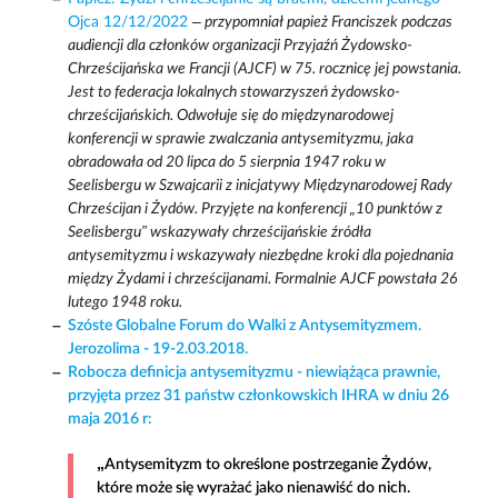
Ojca 12/12/2022
– przypomniał papież Franciszek podczas
audiencji dla członków organizacji Przyjaźń Żydowsko-
Chrześcijańska we Francji (AJCF) w 75. rocznicę jej powstania.
Jest to federacja lokalnych stowarzyszeń żydowsko-
chrześcijańskich. Odwołuje się do międzynarodowej
konferencji w sprawie zwalczania antysemityzmu, jaka
obradowała od 20 lipca do 5 sierpnia 1947 roku w
Seelisbergu w Szwajcarii z inicjatywy Międzynarodowej Rady
Chrześcijan i Żydów. Przyjęte na konferencji „10 punktów z
Seelisbergu” wskazywały chrześcijańskie źródła
antysemityzmu i wskazywały niezbędne kroki dla pojednania
między Żydami i chrześcijanami. Formalnie AJCF powstała 26
lutego 1948 roku.
Szóste Globalne Forum do Walki z Antysemityzmem.
Jerozolima - 19-2.03.2018.
Robocza definicja antysemityzmu - niewiążąca prawnie,
przyjęta przez 31 państw członkowskich IHRA w dniu 26
maja 2016 r:
„Antysemityzm to określone postrzeganie Żydów,
które może się wyrażać jako nienawiść do nich.