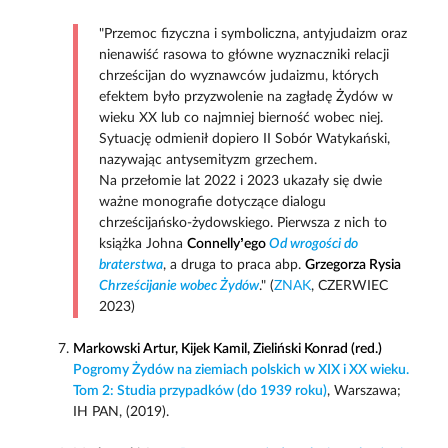
"Przemoc fizyczna i symboliczna, antyjudaizm oraz
nienawiść rasowa to główne wyznaczniki relacji
chrześcijan do wyznawców judaizmu, których
efektem było przyzwolenie na zagładę Żydów w
wieku XX lub co najmniej bierność wobec niej.
Sytuację odmienił dopiero II Sobór Watykański,
nazywając antysemityzm grzechem.
Na przełomie lat 2022 i 2023 ukazały się dwie
ważne monografie dotyczące dialogu
chrześcijańsko-żydowskiego. Pierwsza z nich to
książka Johna
Connelly’ego
Od wrogości do
braterstwa
, a druga to praca abp.
Grzegorza Rysia
Chrześcijanie wobec Żydów
." (
ZNAK
, CZERWIEC
2023)
Markowski Artur, Kijek Kamil, Zieliński Konrad (red.)
Pogromy Żydów na ziemiach polskich w XIX i XX wieku.
Tom 2: Studia przypadków (do 1939 roku)
, Warszawa;
IH PAN, (2019).