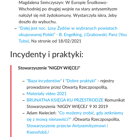
Magdalena Semczyszyn: W Europie Środkowo-
Wschodniej po drugiej wojnie na stary antysemityzm
nałożył się mit żydokomuny. Wystarczyła iskra, żeby
doszło do wybuchu.
"Dalej jest noc. Losy Żydów w wybranych powiatach
okupowanej Polski" - B. Engelking, J.Grabowski, Panz (You
Tube)
. Na stronie od 18/02/2021
Incydenty i praktyki:
Stowarzyszenie "NIGDY WIĘCEJ"
"Baza incydentów"
i
"Dobre praktyki"
- rejestry
prowadzone przez Otwartą Rzeczpospolitą.
Materiały video 2021
BRUNATNA KSIĘGA KU PRZESTRODZE
Komunikat
Stowarzyszenia ‘NIGDY WIĘCEJ’ 9 XI 2019
Adam Kwiecień:
"Co możemy zrobić, gdy zetkniemy
się z mową nienawiści?"
/Otwarta Rzeczpospolita,
Stowarzyszenie przeciw Antysemityzmowi i
Ksenofobii./