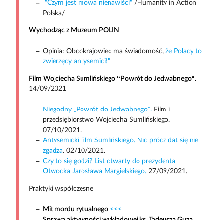
"Czym jest mowa nienawiści"
/Humanity in Action
Polska/
Wychodząc z Muzeum POLIN
Opinia: Obcokrajowiec ma świadomość,
że Polacy to
zwierzęcy antysemici!"
Film Wojciecha Sumlińskiego “Powrót do Jedwabnego“.
14/09/2021
Niegodny „Powrót do Jedwabnego”.
Film i
przedsiębiorstwo Wojciecha Sumlińskiego.
07/10/2021.
Antysemicki film Sumlińskiego. Nic prócz dat się nie
zgadza
. 02/10/2021.
Czy to się godzi? List otwarty do prezydenta
Otwocka Jarosława Margielskiego.
27/09/2021.
Praktyki współczesne
Mit mordu rytualnego
<<<
Sprawa aktywności wykładowej ks. Tadeusza Guza