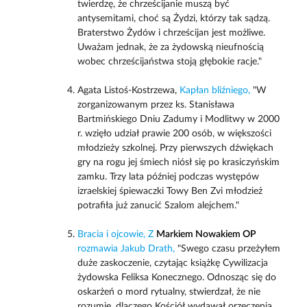
twierdzę, że chrześcijanie muszą być
antysemitami, choć są Żydzi, którzy tak sądzą.
Braterstwo Żydów i chrześcijan jest możliwe.
Uważam jednak, że za żydowską nieufnością
wobec chrześcijaństwa stoją głębokie racje."
Agata Listoś-Kostrzewa,
Kapłan bliźniego,
"W
zorganizowanym przez ks. Stanisława
Bartmińskiego Dniu Zadumy i Modlitwy w 2000
r. wzięło udział prawie 200 osób, w większości
młodzieży szkolnej. Przy pierwszych dźwiękach
gry na rogu jej śmiech niósł się po krasiczyńskim
zamku. Trzy lata później podczas występów
izraelskiej śpiewaczki Towy Ben Zvi młodzież
potrafiła już zanucić Szalom alejchem."
Bracia i ojcowie, Z
Markiem Nowakiem OP
rozmawia Jakub Drath,
"Swego czasu przeżyłem
duże zaskoczenie, czytając książkę Cywilizacja
żydowska Feliksa Konecznego. Odnosząc się do
oskarżeń o mord rytualny, stwierdzał, że nie
rozumie, dlaczego Kościół wydawał orzeczenia