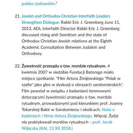
polsko-żydowskim.
"
Jewish and Orthodox Christian Interfaith Leaders
Strengthen Dialogue.
Rabbi Eric J. Greenberg June 11,
2013. ADL Interfaith Director Rabbi Eric J. Greenberg
discussed rising anti-Semitism and the state of
Orthodox Christian-Jewish relations at the Eighth
Academic Consultation Between Judaism and
Orthodoxy.
Żywotność przesądu o tzw. mordzie rytualnym.
4
kwietnia 2007 w siedzibie Fundacji Batorego miało
miejsce spotkanie: "Film Artura Żmijewskiego "Polak w
szafie" jako głos w dyskusji o obrazach sandomierskich".
Film powstał w związku z badaniami terenowymi
dotyczącymi żywotności przesądu o tzw. mordzie
rytualnym, prowadzonymi pod kierunkiem prof. Joanny
Tokarskiej-Bakir w Sandomierzu i okolicach.
Nota o
badaniach i filmie Artura Żmijewskiego
. Więcej: Żydzi
nie praktykowali mordów rytualnych -
prof. Jacek
Wijaczka (KAI, 13 XII 2018.)