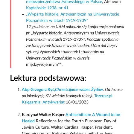
niebezpieczeństwa żydowskiego w Polsce
, Ateneum
Kapłańskie 1938, nr 41
„Wyparte historie. Antysemityzm na Uniwersytecie
Poznańskim w latach 1919-1939”
12 grudnia br. na UAM odbędzie się konferencja naukowa
pt. „Wyparte historie. Antysemityzm na Uniwersytecie
Poznańskim w latach 1919-1939”. Podczas spotkania
zostaną przedstawione wyniki badań, które dotyczyły
sytuacji żydowskich studentek i studentów na
Uniwersytecie Poznańskim w okresie
międzywojennym**.
Lektura podstawowa
:
Abp Grzegorz Ryś,
Chrześcijanie wobec Żydów
.
Od Jezusa
po inkwizycję XV wieków trudnych relacji
.
Tezeusz.pl
Księgarnia, Antykwariat
18/01/2023
Kardynał Walter Kasper
Antisemitism: A Wound to be
Healed
Reflections for the Fourth European Day of
Jewish Culture. Walter Cardinal Kasper, President,
Commission for Religious Relations with the Jews,