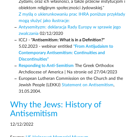
Żydami, oraz ich własności, a także przeciw instytucjom i
obiektom religijnym społeczności żydowskiej.”
Z myślą o ukierunkowaniu prac IHRA poniższe przykłady
mogą służyć jako ilustracje:
Antysemityzm: deklaracja Rady Europy w sprawie jego
zwalczania
02/12/2020
ICCJ -
"Antisemitism: What is in a Definition?"
5.02.2023 - webinar entitled
"From Antijudaism to
Contemporary Antisemitism: Continuities and
Discontinuities"
Responding to Anti-Semitism
The Greek Orthodox
Archdiocese of America | Na stronie od 27/04/2023
European Lutheran Commission on the Church and the
Jewish People (LEKKJ)
Statement on Antisemitism
,
31.05.2004.
Why the Jews: History of
Antisemitism
12/12/2022