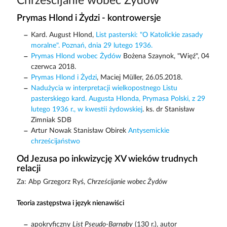
Chrześcijanie wobec Żydów
Prymas Hlond i Żydzi - kontrowersje
Kard. August Hlond,
List pasterski: "O Katolickie zasady
moralne". Poznań, dnia 29 lutego 1936.
Prymas Hlond wobec Żydów
Bożena Szaynok, "Więź", 04
czerwca 2018.
Prymas Hlond i Żydzi
, Maciej Müller, 26.05.2018.
Nadużycia w interpretacji wielkopostnego Listu
pasterskiego kard. Augusta Hlonda, Prymasa Polski, z 29
lutego 1936 r., w kwestii żydowskiej
. ks. dr Stanisław
Zimniak SDB
Artur Nowak Stanisław Obirek
Antysemickie
chrześcijaństwo
Od Jezusa po inkwizycję XV wieków trudnych
relacji
Za: Abp Grzegorz Ryś,
Chrześcijanie wobec Żydów
Teoria zastępstwa i język nienawiści
apokryficzny
List Pseudo-Barnaby
(130 r.), autor