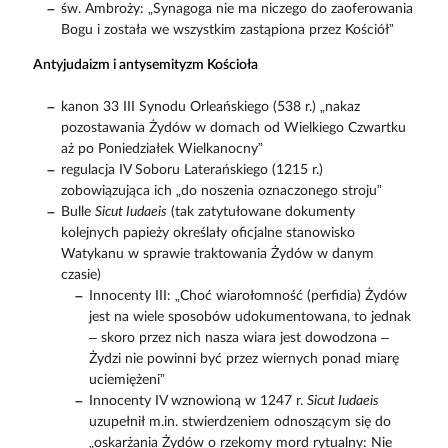
św. Ambroży: „Synagoga nie ma niczego do zaoferowania
Bogu i została we wszystkim zastąpiona przez Kościół”
Antyjudaizm i antysemityzm Kościoła
kanon 33 III Synodu Orleańskiego (538 r.) „nakaz
pozostawania Żydów w domach od Wielkiego Czwartku
aż po Poniedziałek Wielkanocny”
regulacja IV Soboru Laterańskiego (1215 r.)
zobowiązująca ich „do noszenia oznaczonego stroju”
Bulle
Sicut Iudaeis
(tak zatytułowane dokumenty
kolejnych papieży określały oficjalne stanowisko
Watykanu w sprawie traktowania Żydów w danym
czasie)
Innocenty III: „Choć wiarołomność (perfidia) Żydów
jest na wiele sposobów udokumentowana, to jednak
– skoro przez nich nasza wiara jest dowodzona –
Żydzi nie powinni być przez wiernych ponad miarę
uciemiężeni”
Innocenty IV wznowioną w 1247 r.
Sicut Iudaeis
uzupełnił m.in. stwierdzeniem odnoszącym się do
„oskarżania Żydów o rzekomy mord rytualny: Nie