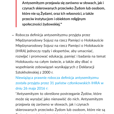
Antysemityzm przejawia się zarówno w słowach, jak i
czynach skierowanych przeciwko Żydom lub osobom,
które nie są Żydami, oraz ich własności, a także
przeciw instytucjom i obiektom religijnym
społeczności żydowskiej.”
Robocza definicja antysemityzmu przyjęta przez
Międzynarodowy Sojusz na rzecz Pamięci o Holokauście
Międzynarodowy Sojusz na rzecz Pamięci o Holokauście
(IHRA) jednoczy rządy i ekspertów, aby umacniać,
rozwijać i promować edukację, pamięć i badania na temat
Holokaustu na całym świecie, a także aby dbać o
wypełnianie zobowiązań wynikających z Deklaracji
Sztokholmskiej z 2000 r.
Niewiążąca prawnie robocza definicja antysemityzmu
została przyjęta przez 31 państw członkowskich IHRA w
dniu 26 maja 2016 r:
“Antysemityzm to określone postrzeganie Żydów, które
może się wyrażać jako nienawiść do nich. Antysemityzm
przejawia się zarówno w słowach, jak i czynach
skierowanych przeciwko Żydom lub osobom, które nie są