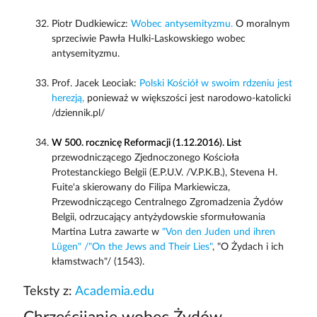
Piotr Dudkiewicz:
Wobec antysemityzmu.
O moralnym
sprzeciwie Pawła Hulki-Laskowskiego wobec
antysemityzmu.
Prof. Jacek Leociak:
Polski Kościół w swoim rdzeniu jest
herezją,
ponieważ w większości jest narodowo-katolicki
/dziennik.pl/
W 500. rocznicę Reformacji (1.12.2016). List
przewodniczącego Zjednoczonego Kościoła
Protestanckiego Belgii (E.P.U.V. /V.P.K.B.), Stevena H.
Fuite'a skierowany do Filipa Markiewicza,
Przewodniczącego Centralnego Zgromadzenia Żydów
Belgii, odrzucający antyżydowskie sformułowania
Martina Lutra zawarte w
"Von den Juden und ihren
Lügen"
/"On the Jews and Their Lies"
, "O Żydach i ich
kłamstwach"/ (1543).
Teksty z:
Academia.edu