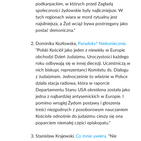
podkarpackim, w których przed Zagładą
społeczności żydowskie były najliczniejsze. W
tych regionach wiara w mord rytualny jest
najsilniejsza, a Żyd wciąż bywa postrzegany jako
postać demoniczna."
Dominika Kozłowska,
Paradoks? Niekoniecznie,
"Polski Kościół jako jeden z niewielu w Europie
obchodzi Dzień Judaizmu. Uroczystości każdego
roku odbywają się w innej diecezji. Uczestniczą w
nich biskupi, reprezentanci Komitetu ds. Dialogu
z Judaizmem. Jednocześnie to właśnie w Polsce
działa stacja radiowa, która w raporcie
Departamentu Stanu USA określona została jako
jedna z najbardziej antysemickich w Europie. I
pomimo wrogiej Żydom postawy i głoszenia
treści niezgodnych z posoborowym nauczaniem
Kościoła odnośnie do judaizmu cieszy się ona
poparciem niemałej części episkopatu."
Stanisław Krajewski,
Co mnie uwiera,
"Nie