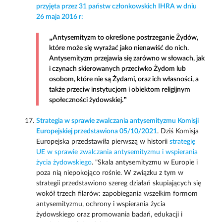
przyjęta przez 31 państw członkowskich IHRA w dniu
26 maja 2016 r:
„Antysemityzm to określone postrzeganie Żydów,
które może się wyrażać jako nienawiść do nich.
Antysemityzm przejawia się zarówno w słowach, jak
i czynach skierowanych przeciwko Żydom lub
osobom, które nie są Żydami, oraz ich własności, a
także przeciw instytucjom i obiektom religijnym
społeczności żydowskiej.”
Strategia w sprawie zwalczania antysemityzmu Komisji
Europejskiej przedstawiona 05/10/2021
. Dziś Komisja
Europejska przedstawiła pierwszą w historii
strategię
UE w sprawie zwalczania antysemityzmu i wspierania
życia żydowskiego
. "Skala antysemityzmu w Europie i
poza nią niepokojąco rośnie. W związku z tym w
strategii przedstawiono szereg działań skupiających się
wokół trzech filarów: zapobiegania wszelkim formom
antysemityzmu, ochrony i wspierania życia
żydowskiego oraz promowania badań, edukacji i