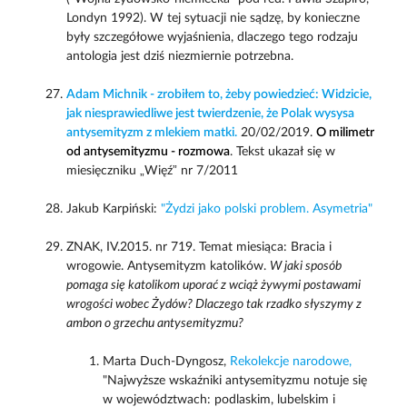
Londyn 1992). W tej sytuacji nie sądzę, by konieczne
były szczegółowe wyjaśnienia, dlaczego tego rodzaju
antologia jest dziś niezmiernie potrzebna.
Adam Michnik - zrobiłem to, żeby powiedzieć: Widzicie,
jak niesprawiedliwe jest twierdzenie, że Polak wysysa
antysemityzm z mlekiem matki.
20/02/2019.
O milimetr
od antysemityzmu - rozmowa
. Tekst ukazał się w
miesięczniku „Więź” nr 7/2011
Jakub Karpiński:
"Żydzi jako polski problem. Asymetria"
ZNAK, IV.2015. nr 719. Temat miesiąca: Bracia i
wrogowie. Antysemityzm katolików.
W jaki sposób
pomaga się katolikom uporać z wciąż żywymi postawami
wrogości wobec Żydów? Dlaczego tak rzadko słyszymy z
ambon o grzechu antysemityzmu?
Marta Duch-Dyngosz,
Rekolekcje narodowe,
"Najwyższe wskaźniki antysemityzmu notuje się
w województwach: podlaskim, lubelskim i