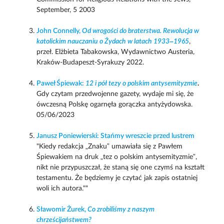
September, 5 2003
John Connelly,
Od wrogości do braterstwa. Rewolucja w
katolickim nauczaniu o Żydach w latach 1933–1965
,
przeł. Elżbieta Tabakowska, Wydawnictwo Austeria,
Kraków-Budapeszt-Syrakuzy 2022.
Paweł Śpiewak:
12 i pół tezy o polskim antysemityzmie
.
Gdy czytam przedwojenne gazety, wydaje mi się, że
ówczesną Polskę ogarnęła gorączka antyżydowska.
05/06/2023
Janusz Poniewierski: Stańmy wreszcie przed lustrem
"Kiedy redakcja „Znaku” umawiała się z Pawłem
Śpiewakiem na druk „tez o polskim antysemityzmie”,
nikt nie przypuszczał, że staną się one czymś na kształt
testamentu. Że będziemy je czytać jak zapis ostatniej
woli ich autora.""
Sławomir Żurek,
Co zrobiliśmy z naszym
chrześcijaństwem?