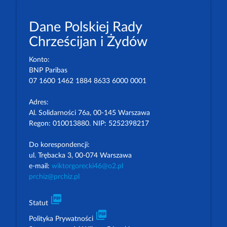
Dane Polskiej Rady
Chrześcijan i Żydów
Konto:
BNP Paribas
07 1600 1462 1884 8633 6000 0001
Adres:
Al. Solidarności 76a, 00-145 Warszawa
Regon: 010013880. NIP: 5252398217
Do korespondencji:
ul. Trębacka 3, 00-074 Warszawa
e-mail:
wiktorgorecki46@o2.pl
prchiz@prchiz.pl
picture_as_pdf
Statut
picture_as_pdf
Polityka Prywatności