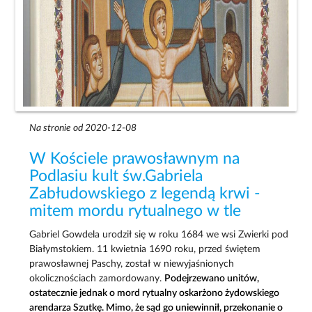
Na stronie od 2020-12-08
W Kościele prawosławnym na
Podlasiu kult św.Gabriela
Zabłudowskiego z legendą krwi -
mitem mordu rytualnego w tle
Gabriel Gowdela urodził się w roku 1684 we wsi Zwierki pod
Białymstokiem. 11 kwietnia 1690 roku, przed świętem
prawosławnej Paschy, został w niewyjaśnionych
okolicznościach zamordowany.
Podejrzewano unitów,
ostatecznie jednak o mord rytualny oskarżono żydowskiego
arendarza Szutkę. Mimo, że sąd go uniewinnił, przekonanie o