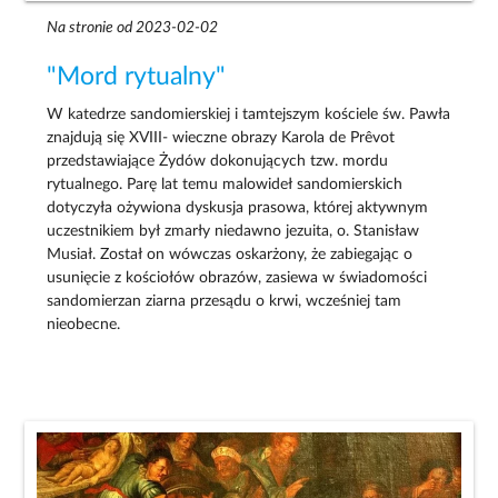
Na stronie od 2023-02-02
"Mord rytualny"
W katedrze sandomierskiej i tamtejszym kościele św. Pawła
znajdują się XVIII- wieczne obrazy Karola de Prêvot
przedstawiające Żydów dokonujących tzw. mordu
rytualnego. Parę lat temu malowideł sandomierskich
dotyczyła ożywiona dyskusja prasowa, której aktywnym
uczestnikiem był zmarły niedawno jezuita, o. Stanisław
Musiał. Został on wówczas oskarżony, że zabiegając o
usunięcie z kościołów obrazów, zasiewa w świadomości
sandomierzan ziarna przesądu o krwi, wcześniej tam
nieobecne.