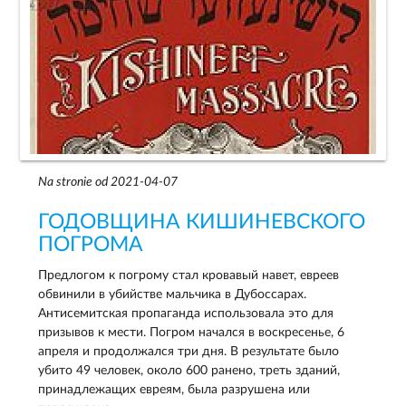
Na stronie od 2021-04-07
ГОДОВЩИНА КИШИНЕВСКОГО
ПОГРОМА
Предлогом к погрому стал кровавый навет, евреев
обвинили в убийстве мальчика в Дубоссарах.
Антисемитская пропаганда использовала это для
призывов к мести. Погром начался в воскресенье, 6
апреля и продолжался три дня. В результате было
убито 49 человек, около 600 ранено, треть зданий,
принадлежащих евреям, была разрушена или