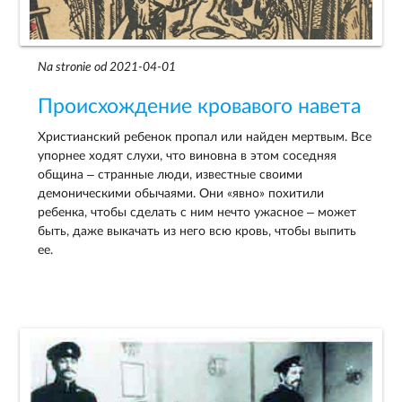
Na stronie od 2021-04-01
Происхождение кровавого навета
Христианский ребенок пропал или найден мертвым. Все
упорнее ходят слухи, что виновна в этом соседняя
община – странные люди, известные своими
демоническими обычаями. Они «явно» похитили
ребенка, чтобы сделать с ним нечто ужасное – может
быть, даже выкачать из него всю кровь, чтобы выпить
ее.