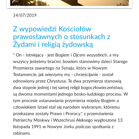
14/07/2019
Z wypowiedzi Kościołów
prawosławnych o stosunkach z
Żydami i religią żydowską
" On - Istniejący - jest Bogiem i Ojcem wszystkich, a my
wszyscy jesteśmy braćmi, bowiem stanowimy dzieci Starego
Przymierza zawartego na Synaju, który w Nowym
Testamencie, jak wierzymy my - chrześcijanie - został
odnowiony przez Chrystusa. Te dwa przymierza stanowią
dwa stopnie jednej i tej samej religii bogoczłowieczeństwa,
są dwoma momentami jednego bosko-ludzkiego procesu. W
tym procesie ustanawiania przymierza między Bogiem a
człowiekiem Izrael stał się narodem wybranym, któremu
przekazane zostały Prawo i Prorocy." z przemówienia
Patriarchy Moskwy i Wszechrusi Aleksego wygłoszone 13
listopada 1991 w Nowym Jorku podczas spotkania z
rabinami.