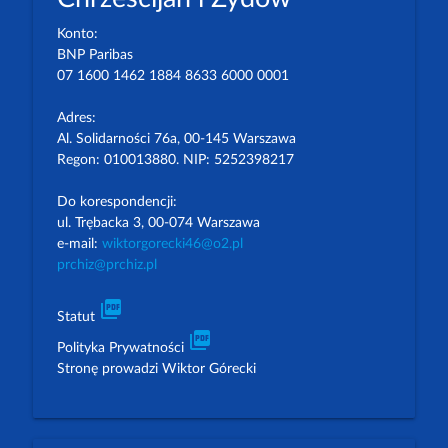
Konto:
BNP Paribas
07 1600 1462 1884 8633 6000 0001
Adres:
Al. Solidarności 76a, 00-145 Warszawa
Regon: 010013880. NIP: 5252398217
Do korespondencji:
ul. Trębacka 3, 00-074 Warszawa
e-mail:
wiktorgorecki46@o2.pl
prchiz@prchiz.pl
picture_as_pdf
Statut
picture_as_pdf
Polityka Prywatności
Stronę prowadzi Wiktor Górecki