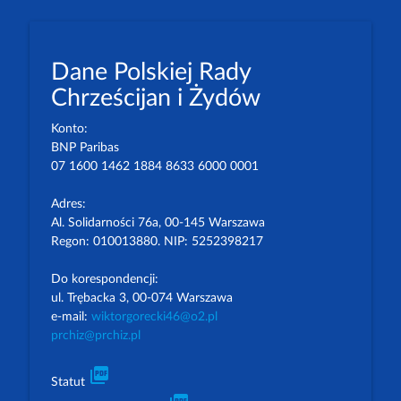
Dane Polskiej Rady
Chrześcijan i Żydów
Konto:
BNP Paribas
07 1600 1462 1884 8633 6000 0001
Adres:
Al. Solidarności 76a, 00-145 Warszawa
Regon: 010013880. NIP: 5252398217
Do korespondencji:
ul. Trębacka 3, 00-074 Warszawa
e-mail:
wiktorgorecki46@o2.pl
prchiz@prchiz.pl
picture_as_pdf
Statut