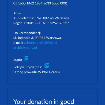
07 1600 1462 1884 8633 6000 0001
Adres:
Al. Solidarności 76a, 00-145 Warszawa
Regon: 010013880. NIP: 5252398217
Do korespondencji:
ul. Trębacka 3, 00-074 Warszawa
e-mail:
wiktorgorecki46@o2.pl
prchiz@prchiz.pl
picture_as_pdf
Statut
picture_as_pdf
Polityka Prywatności
Stronę prowadzi Wiktor Górecki
Your donation in good