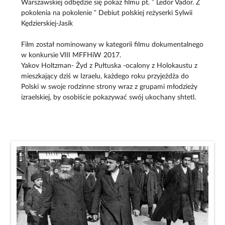
Warszawskiej odbędzie się pokaz filmu pt. ” Ledor Vador. Z
pokolenia na pokolenie ” Debiut polskiej reżyserki Sylwii
Kędzierskiej-Jasik
Film został nominowany w kategorii filmu dokumentalnego
w konkursie VIII MFFHiW 2017.
Yakov Holtzman- Żyd z Pułtuska -ocalony z Holokaustu z
mieszkający dziś w Izraelu, każdego roku przyjeżdża do
Polski w swoje rodzinne strony wraz z grupami młodzieży
izraelskiej, by osobiście pokazywać swój ukochany shtetl.