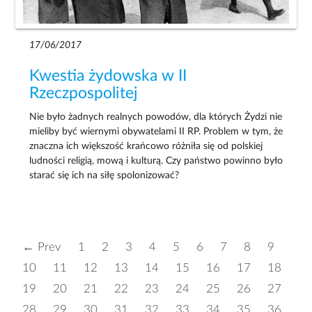
17/06/2017
Kwestia żydowska w II
Rzeczpospolitej
Nie było żadnych realnych powodów, dla których Żydzi nie
mieliby być wiernymi obywatelami II RP. Problem w tym, że
znaczna ich większość krańcowo różniła się od polskiej
ludności religią, mową i kulturą. Czy państwo powinno było
starać się ich na siłę spolonizować?
← Prev
1
2
3
4
5
6
7
8
9
10
11
12
13
14
15
16
17
18
19
20
21
22
23
24
25
26
27
28
29
30
31
32
33
34
35
36