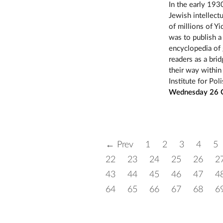
In the early 193
Jewish intellect
of millions of Y
was to publish 
encyclopedia of 
readers as a bri
their way within 
Institute for Pol
Wednesday 26 O
← Prev
1
2
3
4
5
22
23
24
25
26
2
43
44
45
46
47
4
64
65
66
67
68
6