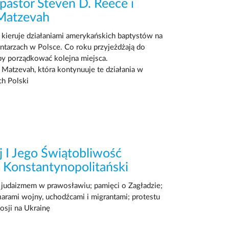
 pastor Steven D. Reece i
 Matzevah
 kieruje działaniami amerykańskich baptystów na
tarzach w Polsce. Co roku przyjeżdżają do
aby porządkować kolejna miejsca.
 Matzevah, która kontynuuje te działania w
ch Polski
j I Jego Świątobliwość
a Konstantynopolitański
z judaizmem w prawosławiu; pamięci o Zagładzie;
fiarami wojny, uchodźcami i migrantami; protestu
osji na Ukrainę