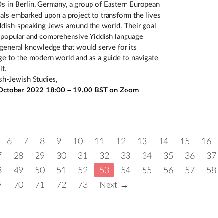
0s in Berlin, Germany, a group of Eastern European
uals embarked upon a project to transform the lives
iddish-speaking Jews around the world. Their goal
a popular and comprehensive Yiddish language
general knowledge that would serve for its
dge to the modern world and as a guide to navigate
it.
ish-Jewish Studies,
ctober 2022 18:00 – 19.00 BST on Zoom
6
7
8
9
10
11
12
13
14
15
16
7
28
29
30
31
32
33
34
35
36
37
8
49
50
51
52
53
54
55
56
57
58
9
70
71
72
73
Next →