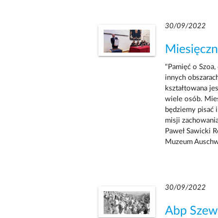
30/09/2022
Miesięczn
"Pamięć o Szoa,
innych obszarach
kształtowana jes
wiele osób. Mie
będziemy pisać 
misji zachowania
Paweł Sawicki R
Muzeum Auschwi
30/09/2022
Abp Szewc