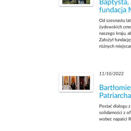
Baptysta,
fundacja
Od szesnastu lat
żydowskich cmen
naszego kraju, 
Założył fundację
różnych miejsca
11/10/2022
Bartłomie
Patriarch
Postać dialogu 
solidarności z o
wobec napaści R