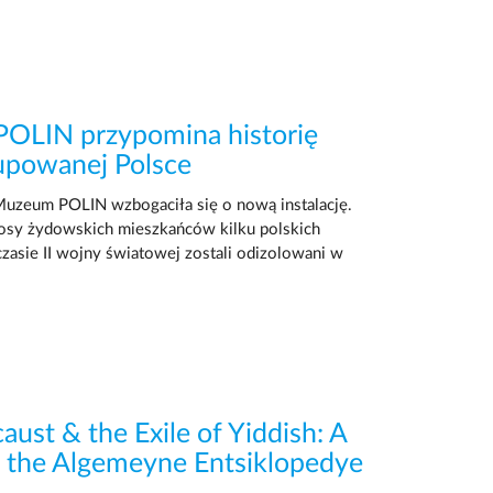
OLIN przypomina historię
upowanej Polsce
uzeum POLIN wzbogaciła się o nową instalację.
losy żydowskich mieszkańców kilku polskich
czasie II wojny światowej zostali odizolowani w
ust & the Exile of Yiddish: A
f the Algemeyne Entsiklopedye