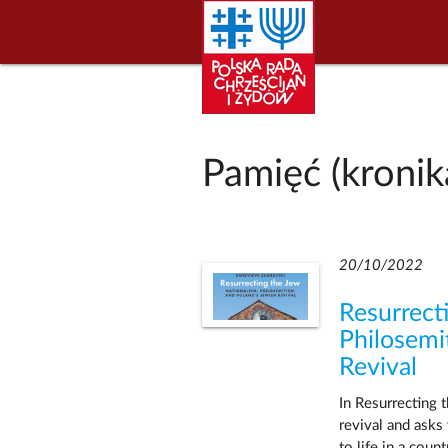
Pamięć (kronik
20/10/2022
Resurrect
Philosemi
Revival
In Resurrecting 
revival and asks
to life in a cou