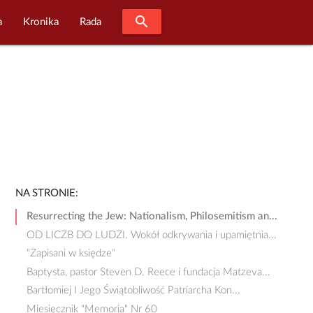
search
a
Kronika
Rada
NA STRONIE:
Resurrecting the Jew: Nationalism, Philosemitism an...
OD LICZB DO LUDZI. Wokół odkrywania i upamiętnia...
"Zapisani w księdze"
Baptysta, pastor Steven D. Reece i fundacja Matzeva...
Bartłomiej I Jego Świątobliwość Patriarcha Kon...
Miesięcznik "Memoria" Nr 60