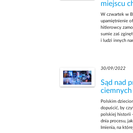
miejscu ch
W czwartek w Ba
upamiętnienie of
hitlerowcy zamo
sumie zaś zginę
i ludzi innych n
30/09/2022
Sąd nad 
ciemnych s
Polskim dziecio
dopuścić, by czy
polskiej histori
dnia procesu, j
Imienia, na które