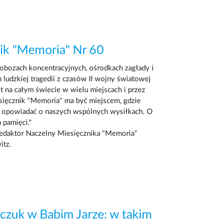
ik "Memoria" Nr 60
 obozach koncentracyjnych, ośrodkach zagłady i
 ludzkiej tragedii z czasów II wojny światowej
t na całym świecie w wielu miejscach i przez
sięcznik "Memoria" ma być miejscem, gdzie
i opowiadać o naszych wspólnych wysiłkach. O
 pamięci."
edaktor Naczelny Miesięcznika "Memoria"
tz.
zuk w Babim Jarze: w takim