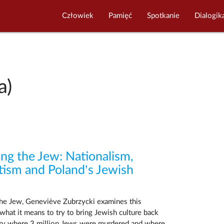
Człowiek
Pamięć
Spotkanie
Dialogik
a)
ing the Jew: Nationalism,
tism and Poland’s Jewish
the Jew, Geneviève Zubrzycki examines this
 what it means to try to bring Jewish culture back
ntry where 3 million Jews were murdered and where