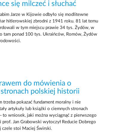
ce się milczeć i słuchać
bim Jarze w Kijowie odbyło się modlitewne
iar hitlerowskiej zbrodni z 1941 roku. 81 lat temu
rdowali w tym miejscu prawie 34 tys. Żydów, w
ło tam ponad 100 tys. Ukraińców, Romów, Żydów
arodowości.
prawem do mówienia o
tronach polskiej historii
m trzeba pokazać fundament moralny i nie
tały artykuły lub książki o ciemnych stronach
i – to wniosek, jaki można wyciągnąć z pierwszego
aki prof. Jan Grabowski wytoczył Reducie Dobrego
j czele stoi Maciej Świrski.