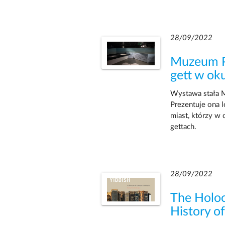
28/09/2022
Muzeum P
gett w ok
Wystawa stała M
Prezentuje ona 
miast, którzy w 
gettach.
28/09/2022
The Holoca
History o