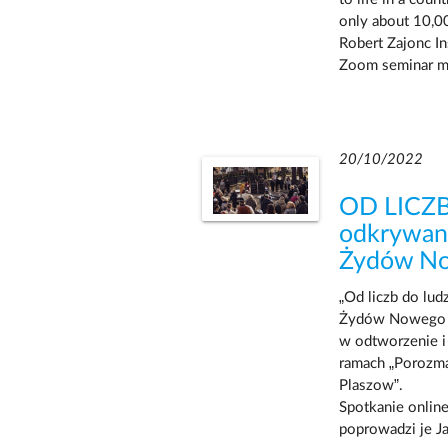
only about 10,0
Robert Zajonc Ins
Zoom seminar m
20/10/2022
OD LICZB
odkrywania
Żydów No
„Od liczb do lud
Żydów Nowego T
w odtworzenie i
ramach „Porozm
Plaszow”.
Spotkanie online
poprowadzi je J