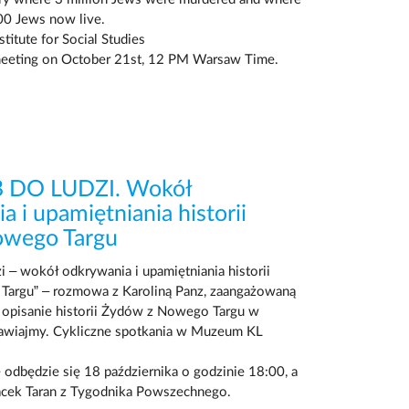
00 Jews now live.
titute for Social Studies
eeting on October 21st, 12 PM Warsaw Time.
 DO LUDZI. Wokół
 i upamiętniania historii
wego Targu
zi – wokół odkrywania i upamiętniania historii
argu” – rozmowa z Karoliną Panz, zaangażowaną
 opisanie historii Żydów z Nowego Targu w
awiajmy. Cykliczne spotkania w Muzeum KL
 odbędzie się 18 października o godzinie 18:00, a
acek Taran z Tygodnika Powszechnego.