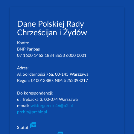
Dane Polskiej Rady
Chrześcijan i Żydów
Konto:
BNP Paribas
07 1600 1462 1884 8633 6000 0001
Adres:
Al. Solidarności 76a, 00-145 Warszawa
Regon: 010013880. NIP: 5252398217
Do korespondencji:
ul. Trębacka 3, 00-074 Warszawa
e-mail:
wiktorgorecki46@o2.pl
prchiz@prchiz.pl
picture_as_pdf
Statut