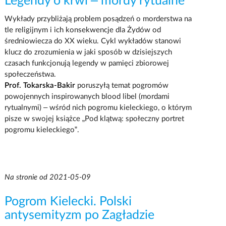
Legendy o krwi – mordy rytualne
Wykłady przybliżają problem posądzeń o morderstwa na
tle religijnym i ich konsekwencje dla Żydów od
średniowiecza do XX wieku. Cykl wykładów stanowi
klucz do zrozumienia w jaki sposób w dzisiejszych
czasach funkcjonują legendy w pamięci zbiorowej
społeczeństwa.
Prof. Tokarska-Bakir
poruszyłą temat pogromów
powojennych inspirowanych blood libel (mordami
rytualnymi) – wśród nich pogromu kieleckiego, o którym
pisze w swojej książce „Pod klątwą: społeczny portret
pogromu kieleckiego”.
Na stronie od 2021-05-09
Pogrom Kielecki. Polski
antysemityzm po Zagładzie