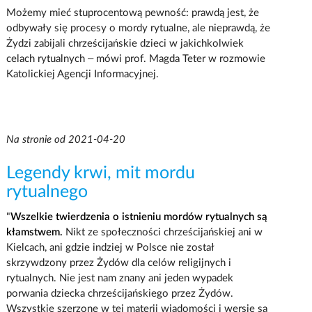
Możemy mieć stuprocentową pewność: prawdą jest, że
odbywały się procesy o mordy rytualne, ale nieprawdą, że
Żydzi zabijali chrześcijańskie dzieci w jakichkolwiek
celach rytualnych – mówi prof. Magda Teter w rozmowie
Katolickiej Agencji Informacyjnej.
Na stronie od 2021-04-20
Legendy krwi, mit mordu
rytualnego
"
Wszelkie twierdzenia o istnieniu mordów rytualnych są
kłamstwem.
Nikt ze społeczności chrześcijańskiej ani w
Kielcach, ani gdzie indziej w Polsce nie został
skrzywdzony przez Żydów dla celów religijnych i
rytualnych. Nie jest nam znany ani jeden wypadek
porwania dziecka chrześcijańskiego przez Żydów.
Wszystkie szerzone w tej materii wiadomości i wersje są