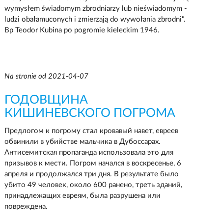
wymysłem świadomym zbrodniarzy lub nieświadomym -
ludzi obałamuconych i zmierzają do wywołania zbrodni".
Bp Teodor Kubina po pogromie kieleckim 1946.
Na stronie od 2021-04-07
ГОДОВЩИНА
КИШИНЕВСКОГО ПОГРОМА
Предлогом к погрому стал кровавый навет, евреев
обвинили в убийстве мальчика в Дубоссарах.
Антисемитская пропаганда использовала это для
призывов к мести. Погром начался в воскресенье, 6
апреля и продолжался три дня. В результате было
убито 49 человек, около 600 ранено, треть зданий,
принадлежащих евреям, была разрушена или
повреждена.