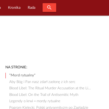
search
a
Kronika
Rada
NA STRONIE:
"Mord rytualny"
Aby Bóg i Pan nasz zdarł zasłonę z ich serc
Blood Libel: The Ritual Murder Accusation at the Li...
Blood Libel: On the Trail of Antisemitic Myth
Legendy o krwi – mordy rytualne
Pogrom Kielecki. Polski antysemityzm po Zagładzie