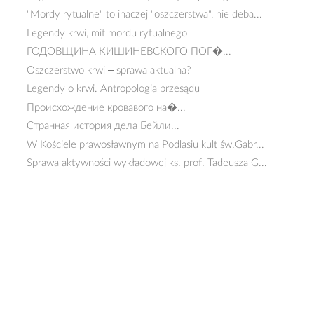
"Mordy rytualne" to inaczej "oszczerstwa", nie deba...
Legendy krwi, mit mordu rytualnego
ГОДОВЩИНА КИШИНЕВСКОГО ПОГ�...
Oszczerstwo krwi – sprawa aktualna?
Legendy o krwi. Antropologia przesądu
Происхождение кровавого на�...
Странная история дела Бейли...
W Kościele prawosławnym na Podlasiu kult św.Gabr...
Sprawa aktywności wykładowej ks. prof. Tadeusza G...