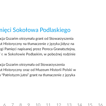
mięci Sokołowa Podlaskiego
cja Gszarim otrzymała grant od Stowarzyszenia
t Historyczny na tłumaczenie z języka jidysz na
ęgi Pamięci napisanej przez Pereca Granatsztejna,
7 r. w Sokołowie Podlaskim, w pobożnej rodzinie
cja Gszarim otrzymała od Stowarzyszenia
ut Historyczny oraz od Muzeum Historii Polski w
“Patriotyzm jutra” grant na tłumaczenie z języka
6
7
8
9
10
11
12
13
14
15
16