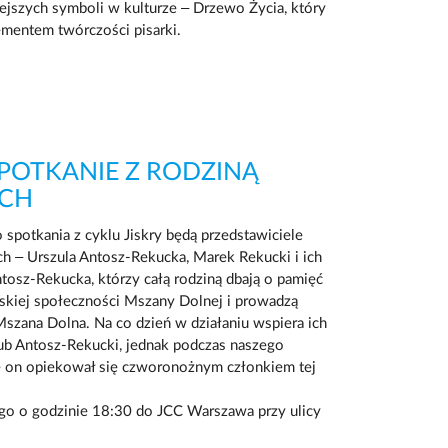
ejszych symboli w kulturze – Drzewo Życia, który
ementem twórczości pisarki.
SPOTKANIE Z RODZINĄ
ICH
spotkania z cyklu Jiskry będą przedstawiciele
ch – Urszula Antosz-Rekucka, Marek Rekucki i ich
tosz-Rekucka, którzy całą rodziną dbają o pamięć
kiej społeczności Mszany Dolnej i prowadzą
Mszana Dolna. Na co dzień w działaniu wspiera ich
ub Antosz-Rekucki, jednak podczas naszego
e on opiekował się czworonożnym członkiem tej
ego o godzinie 18:30 do JCC Warszawa przy ulicy