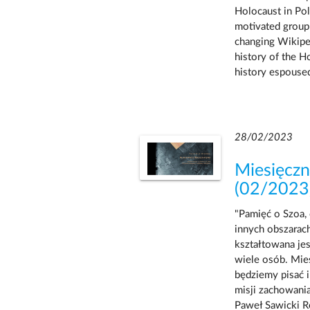
Holocaust in Pol
motivated group 
changing Wikipedi
history of the H
history espoused
28/02/2023
Miesięczn
(02/2023
"Pamięć o Szoa,
innych obszarach
kształtowana jes
wiele osób. Mie
będziemy pisać 
misji zachowania
Paweł Sawicki R