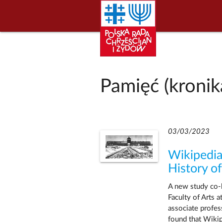
Pamięć (kronik
03/03/2023
Wikipedia’
History o
A new study co-l
Faculty of Arts a
associate profes
found that Wikip