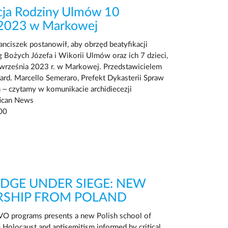
cja Rodziny Ulmów 10
 2023 w Markowej
anciszek postanowił, aby obrzęd beatyfikacji
 Bożych Józefa i Wikorii Ulmów oraz ich 7 dzieci,
 września 2023 r. w Markowej. Przedstawicielem
ard. Marcello Semeraro, Prefekt Dykasterii Spraw
 – czytamy w komunikacie archidiecezji
tican News
00
GE UNDER SIEGE: NEW
RSHIP FROM POLAND
IVO programs presents a new Polish school of
e Holocaust and antisemitism informed by critical