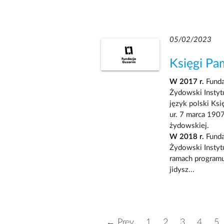
05/02/2023
Księgi Pa
W 2017 r.
Funda
Żydowski Instytu
język polski Ksi
ur. 7 marca 190
żydowskiej.
W 2018 r.
Funda
Żydowski Instyt
ramach programu 
jidysz...
← Prev
1
2
3
4
5