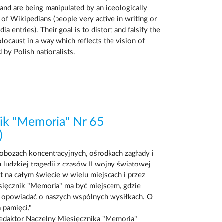
and are being manipulated by an ideologically
of Wikipedians (people very active in writing or
a entries). Their goal is to distort and falsify the
olocaust in a way which reflects the vision of
 by Polish nationalists.
ik "Memoria" Nr 65
)
 obozach koncentracyjnych, ośrodkach zagłady i
 ludzkiej tragedii z czasów II wojny światowej
t na całym świecie w wielu miejscach i przez
sięcznik "Memoria" ma być miejscem, gdzie
i opowiadać o naszych wspólnych wysiłkach. O
 pamięci."
edaktor Naczelny Miesięcznika "Memoria"