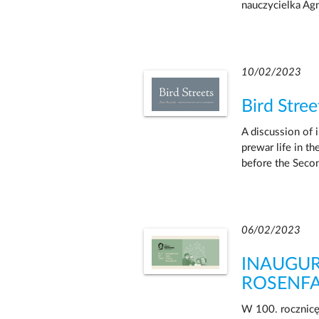
nauczycielka A
10/02/2023
Bird Stree
A discussion of 
prewar life in t
before the Seco
06/02/2023
INAUGU
ROSENF
W 100. rocznicę