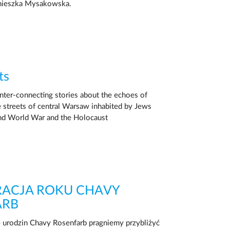
gnieszka Mysakowska.
ts
inter-connecting stories about the echoes of
he streets of central Warsaw inhabited by Jews
nd World War and the Holocaust
RACJA ROKU CHAVY
ARB
 urodzin Chavy Rosenfarb pragniemy przybliżyć