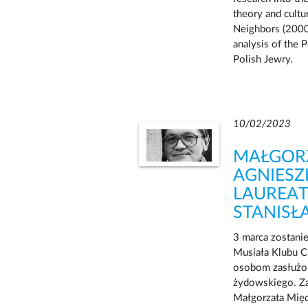
theory and cultur
Neighbors (2000
analysis of the P
Polish Jewry.
10/02/2023
MAŁGORZ
AGNIES
LAUREAT
STANISŁ
3 marca zostani
Musiała Klubu C
osobom zasłużon
żydowskiego. Za
Małgorzata Międ