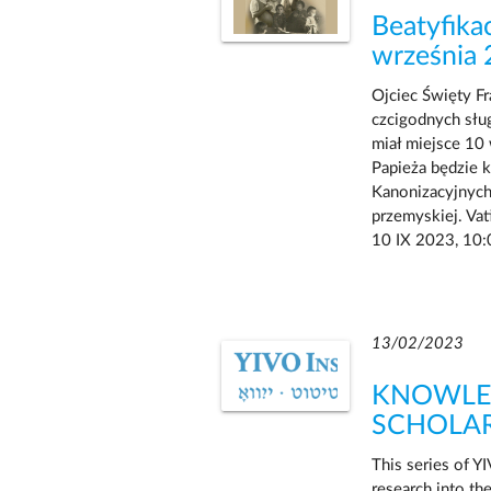
Beatyfika
września
Ojciec Święty Fr
czcigodnych sług
miał miejsce 10
Papieża będzie k
Kanonizacyjnych
przemyskiej. Va
10 IX 2023, 10:
13/02/2023
KNOWLED
SCHOLA
This series of Y
research into th