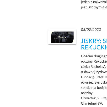
jeden z najważni
jest istotnym el
05/02/2023
JISKRY: 
REKUCK
Gośćmi drugiego 
rodziny Rekucki
córka Rachela An
o dawnej żydows
Fundację Sztetl 
również syn Jak
spotkania będzi
rodziny.
Czwartek, 9 lut
Chmielnej 9A.