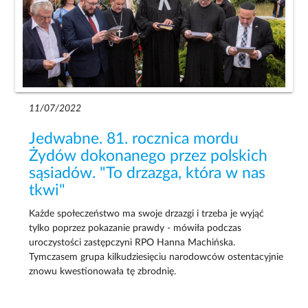
11/07/2022
Jedwabne. 81. rocznica mordu
Żydów dokonanego przez polskich
sąsiadów. "To drzazga, która w nas
tkwi"
Każde społeczeństwo ma swoje drzazgi i trzeba je wyjąć
tylko poprzez pokazanie prawdy - mówiła podczas
uroczystości zastępczyni RPO Hanna Machińska.
Tymczasem grupa kilkudziesięciu narodowców ostentacyjnie
znowu kwestionowała tę zbrodnię.