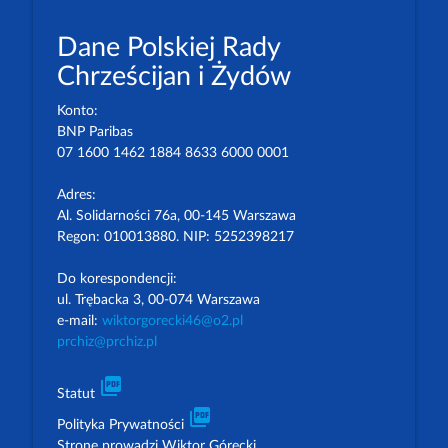
Dane Polskiej Rady
Chrześcijan i Żydów
Konto:
BNP Paribas
07 1600 1462 1884 8633 6000 0001
Adres:
Al. Solidarności 76a, 00-145 Warszawa
Regon: 010013880. NIP: 5252398217
Do korespondencji:
ul. Trębacka 3, 00-074 Warszawa
e-mail:
wiktorgorecki46@o2.pl
prchiz@prchiz.pl
picture_as_pdf
Statut
picture_as_pdf
Polityka Prywatności
Stronę prowadzi Wiktor Górecki