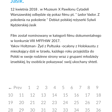
Jasik.
12 kwietnia 2018 . w Muzeum X Pawilonu Cytadeli
Warszawskiej odbędzie się pokaz filmu pt. ” Ledor Vador. Z
pokolenia na pokolenie ” Debiut polskiej reżyserki Sylwii
Kędzierskiej-Jasik
Film został nominowany w kategorii filmu dokumentalnego
w konkursie VIII MFFHiW 2017.
Yakov Holtzman- Żyd z Pułtuska -ocalony z Holokaustu z
mieszkający dziś w Izraelu, każdego roku przyjeżdża do
Polski w swoje rodzinne strony wraz z grupami młodzieży
izraelskiej, by osobiście pokazywać swój ukochany shtetl.
← Prev
1
2
3
4
5
6
7
8
9
10
11
12
13
14
15
16
17
18
19
20
21
22
23
24
25
26
27
28
29
30
31
32
33
34
35
36