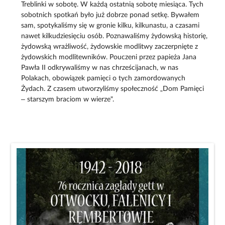
Treblinki w sobotę. W każdą ostatnią sobotę miesiąca. Tych
sobotnich spotkań było już dobrze ponad setkę. Bywałem
sam, spotykaliśmy się w gronie kilku, kilkunastu, a czasami
nawet kilkudziesięciu osób. Poznawaliśmy żydowską historię,
żydowską wrażliwość, żydowskie modlitwy zaczerpnięte z
żydowskich modlitewników. Pouczeni przez papieża Jana
Pawła II odkrywaliśmy w nas chrześcijanach, w nas
Polakach, obowiązek pamięci o tych zamordowanych
Żydach. Z czasem utworzyliśmy społeczność „Dom Pamięci
– starszym braciom w wierze".