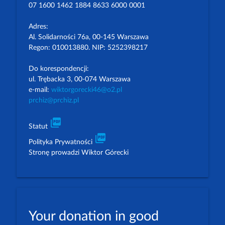
07 1600 1462 1884 8633 6000 0001
Adres:
Al. Solidarności 76a, 00-145 Warszawa
Regon: 010013880. NIP: 5252398217
Do korespondencji:
ul. Trębacka 3, 00-074 Warszawa
e-mail:
wiktorgorecki46@o2.pl
prchiz@prchiz.pl
picture_as_pdf
Statut
picture_as_pdf
Polityka Prywatności
Stronę prowadzi Wiktor Górecki
Your donation in good