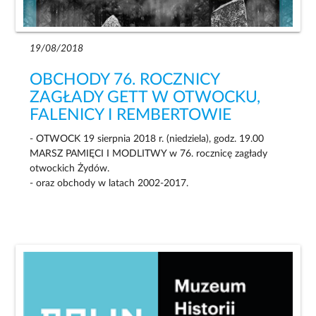
19/08/2018
OBCHODY 76. ROCZNICY
ZAGŁADY GETT W OTWOCKU,
FALENICY I REMBERTOWIE
- OTWOCK 19 sierpnia 2018 r. (niedziela), godz. 19.00
MARSZ PAMIĘCI I MODLITWY w 76. rocznicę zagłady
otwockich Żydów.
- oraz obchody w latach 2002-2017.