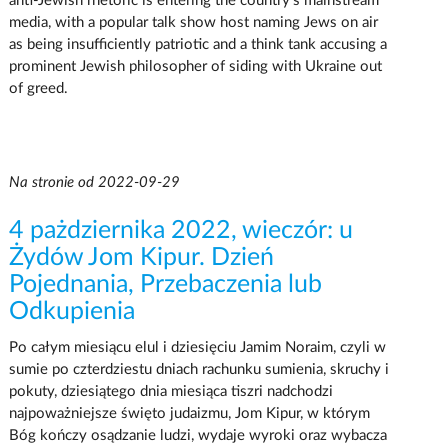
anti-Jewish rhetoric is entering the country’s mainstream
media, with a popular talk show host naming Jews on air
as being insufficiently patriotic and a think tank accusing a
prominent Jewish philosopher of siding with Ukraine out
of greed.
Na stronie od 2022-09-29
4 pażdziernika 2022, wieczór: u
Żydów Jom Kipur. Dzień
Pojednania, Przebaczenia lub
Odkupienia
Po całym miesiącu elul i dziesięciu Jamim Noraim, czyli w
sumie po czterdziestu dniach rachunku sumienia, skruchy i
pokuty, dziesiątego dnia miesiąca tiszri nadchodzi
najpoważniejsze święto judaizmu, Jom Kipur, w którym
Bóg kończy osądzanie ludzi, wydaje wyroki oraz wybacza