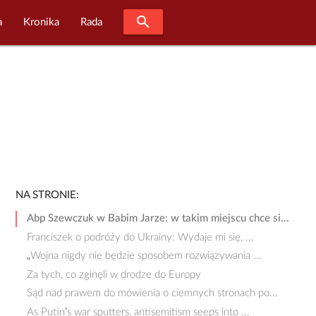
search
a
Kronika
Rada
NA STRONIE:
Abp Szewczuk w Babim Jarze: w takim miejscu chce si...
Franciszek o podróży do Ukrainy: Wydaje mi się, ...
„Wojna nigdy nie będzie sposobem rozwiązywania ...
Za tych, co zginęli w drodze do Europy
Sąd nad prawem do mówienia o ciemnych stronach po...
As Putin’s war sputters, antisemitism seeps into ...