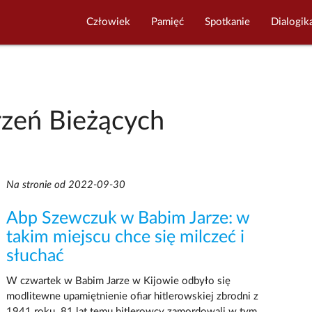
Człowiek
Pamięć
Spotkanie
Dialogik
zeń Bieżących
Na stronie od 2022-09-30
Abp Szewczuk w Babim Jarze: w
takim miejscu chce się milczeć i
słuchać
W czwartek w Babim Jarze w Kijowie odbyło się
modlitewne upamiętnienie ofiar hitlerowskiej zbrodni z
1941 roku. 81 lat temu hitlerowcy zamordowali w tym