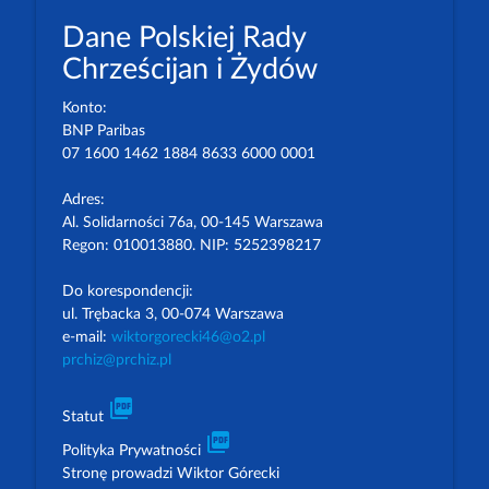
Dane Polskiej Rady
Chrześcijan i Żydów
Konto:
BNP Paribas
07 1600 1462 1884 8633 6000 0001
Adres:
Al. Solidarności 76a, 00-145 Warszawa
Regon: 010013880. NIP: 5252398217
Do korespondencji:
ul. Trębacka 3, 00-074 Warszawa
e-mail:
wiktorgorecki46@o2.pl
prchiz@prchiz.pl
picture_as_pdf
Statut
picture_as_pdf
Polityka Prywatności
Stronę prowadzi Wiktor Górecki