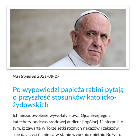
Na stronie od 2021-08-27
Po wypowiedzi papieża rabini pytają
o przyszłość stosunków katolicko-
żydowskich
Ich niezadowolenie wywołały słowa Ojca Świętego z
katechezy podczas środowej audiencji ogólnej 11 sierpnia o
tym, iż zawarte w Torze setki różnych nakazów i zakazów
„nie dają życia” i nie są w stanie wypełnić obietnic Bożych.