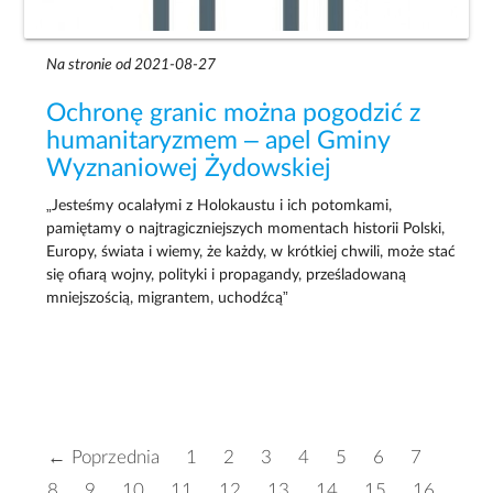
Na stronie od 2021-08-27
Ochronę granic można pogodzić z
humanitaryzmem – apel Gminy
Wyznaniowej Żydowskiej
„Jesteśmy ocalałymi z Holokaustu i ich potomkami,
pamiętamy o najtragiczniejszych momentach historii Polski,
Europy, świata i wiemy, że każdy, w krótkiej chwili, może stać
się ofiarą wojny, polityki i propagandy, prześladowaną
mniejszością, migrantem, uchodźcą”
← Poprzednia
1
2
3
4
5
6
7
8
9
10
11
12
13
14
15
16