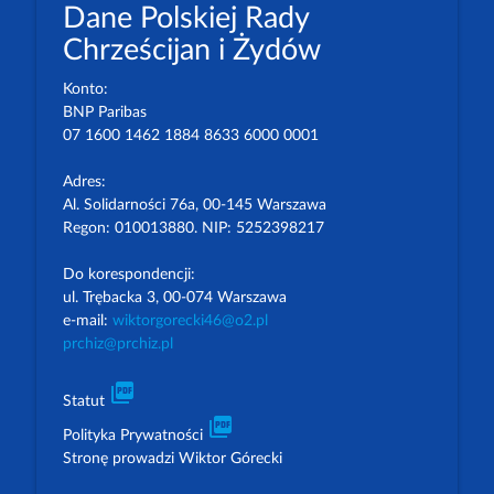
Dane Polskiej Rady
Chrześcijan i Żydów
Konto:
BNP Paribas
07 1600 1462 1884 8633 6000 0001
Adres:
Al. Solidarności 76a, 00-145 Warszawa
Regon: 010013880. NIP: 5252398217
Do korespondencji:
ul. Trębacka 3, 00-074 Warszawa
e-mail:
wiktorgorecki46@o2.pl
prchiz@prchiz.pl
picture_as_pdf
Statut
picture_as_pdf
Polityka Prywatności
Stronę prowadzi Wiktor Górecki