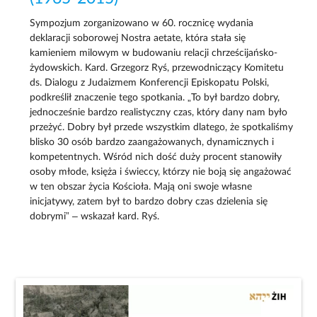
Sympozjum zorganizowano w 60. rocznicę wydania
deklaracji soborowej Nostra aetate, która stała się
kamieniem milowym w budowaniu relacji chrześcijańsko-
żydowskich. Kard. Grzegorz Ryś, przewodniczący Komitetu
ds. Dialogu z Judaizmem Konferencji Episkopatu Polski,
podkreślił znaczenie tego spotkania. „To był bardzo dobry,
jednocześnie bardzo realistyczny czas, który dany nam było
przeżyć. Dobry był przede wszystkim dlatego, że spotkaliśmy
blisko 30 osób bardzo zaangażowanych, dynamicznych i
kompetentnych. Wśród nich dość duży procent stanowiły
osoby młode, księża i świeccy, którzy nie boją się angażować
w ten obszar życia Kościoła. Mają oni swoje własne
inicjatywy, zatem był to bardzo dobry czas dzielenia się
dobrymi” – wskazał kard. Ryś.