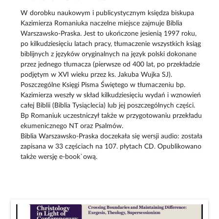
W dorobku naukowym i publicystycznym księdza biskupa
Kazimierza Romaniuka naczelne miejsce zajmuje Biblia
Warszawsko-Praska. Jest to ukończone jesienią 1997 roku,
po kilkudziesięciu latach pracy, tłumaczenie wszystkich ksiąg
biblijnych z języków oryginalnych na język polski dokonane
przez jednego tłumacza (pierwsze od 400 lat, po przekładzie
podjętym w XVI wieku przez ks. Jakuba Wujka SJ).
Poszczególne Księgi Pisma Świętego w tłumaczeniu bp.
Kazimierza weszły w skład kilkudziesięciu wydań i wznowień
całej Biblii (Biblia Tysiąclecia) lub jej poszczególnych części.
Bp Romaniuk uczestniczył także w przygotowaniu przekładu
ekumenicznego NT oraz Psalmów.
Biblia Warszawsko-Praska doczekała się wersji audio: została
zapisana w 33 częściach na 107. płytach CD. Opublikowano
także wersję e-book`ową.