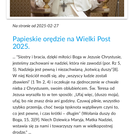
Na stronie od 2025-02-27
Papieskie orędzie na Wielki Post
2025.
... "Siostry i bracia, dzięki miłości Boga w Jezusie Chrystusie,
jesteśmy zachowani w nadziei, która nie zawodzi (por. Rz 5,
5). Nadzieja jest pewną i niezachwianą „kotwicą duszy”[8].
W niej Kościół modli się, aby „wszyscy ludzie zostali
zbawieni” (1 Tm 2, 4) i oczekuje na zjednoczenie w chwale
nieba z Chrystusem, swoim oblubieńcem. Św. Teresa od
Jezusa wyraziła to w ten sposób: „Ufaj więc, (duszo moja),
ufaj, bo nie znasz dnia ani godziny. Czuwaj pilnie, wszystko
szybko przemija, choć twoja tęsknota wątpliwym czyni to,
co jest pewne, i czas krótki – długim” (Wołania duszy do
Boga, 15, 3)[9]. Niech Dziewica Maryja, Matka Nadziei,
wstawia się za nami i towarzyszy nam w wielkopostnej
drodze." ...