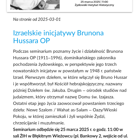
Na stronie od 2025-03-01
Izraelskie inicjatywy Brunona
Hussara OP
Podczas seminarium poznamy życie i działalność Brunona
Hussara OP (1911–1996), dominikańskiego zakonnika
pochodzenia żydowskiego, w perspektywie jego trzech
nowatorskich inicjatyw w powstałym w 1948 r. państwie
Izrael. Pierwszym dziełem, w które włączył się Bruno Hussar
i je współtworzył, był Kościół hebrajskojęzyczny, nazwany
później Dziełem św. Jakuba. Drugim – ośrodek studiów nad
judaizmem, który otrzymał nazwę Domu św. Izajasza.
Ostatni etap jego życia zaowocował powstaniem trzeciego
dzieła: Newe Szalom / Wahat as-Salam – Oazy/Wioski
Pokoju, w której zamieszkali i żyli wspólnie Żydzi,
chrześcijanie i muzułmanie.
Seminarium odbędzie się 25 marca 2025 r. o godz. 11:00 w
sali ŻIH w Błękitnym Wieżowcu (pl. Bankowy 2, wejście od ul.