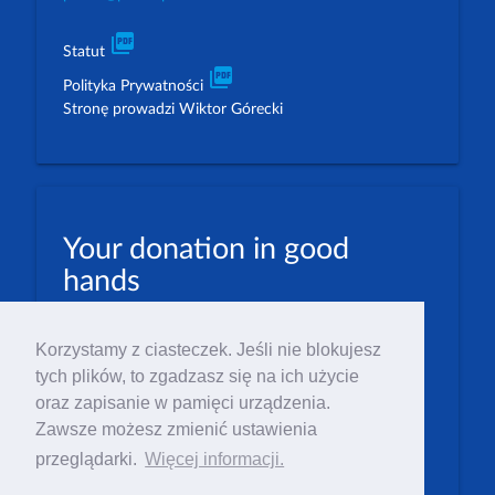
picture_as_pdf
Statut
picture_as_pdf
Polityka Prywatności
Stronę prowadzi Wiktor Górecki
Your donation in good
hands
PLN: 07 1600 1462 1884 8633 6000 0001
Korzystamy z ciasteczek. Jeśli nie blokujesz
EUR: 23 1600 1462 1884 8633 6000 0004
tych plików, to zgadzasz się na ich użycie
Numer IBAN: PL23 1 600 1462 1884 8633 6000
oraz zapisanie w pamięci urządzenia.
0004
Zawsze możesz zmienić ustawienia
Numer BIC/SWIFT: PPABPLPK
przeglądarki.
Więcej informacji.