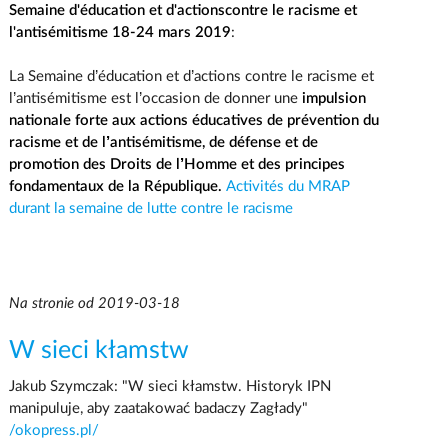
Semaine d'éducation et d'actions
contre le racisme et
l'antisémitisme
18-24 mars 2019
:
La Semaine d’éducation et d’actions contre le racisme et
l’antisémitisme est l’occasion de donner une
impulsion
nationale forte aux actions éducatives de prévention du
racisme et de l’antisémitisme, de défense et de
promotion des Droits de l’Homme et des principes
fondamentaux de la République.
Activités du MRAP
durant la semaine de lutte contre le racisme
Na stronie od 2019-03-18
W sieci kłamstw
Jakub Szymczak: "W sieci kłamstw. Historyk IPN
manipuluje, aby zaatakować badaczy Zagłady"
/okopress.pl/