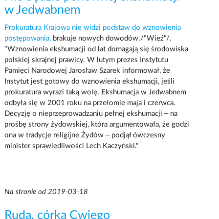
w Jedwabnem
Prokuratura Krajowa nie widzi podstaw do wznowienia
postępowania,
brakuje nowych dowodów./"Wieź"/.
"Wznowienia ekshumacji od lat domagają się środowiska
polskiej skrajnej prawicy. W lutym prezes Instytutu
Pamięci Narodowej Jarosław Szarek informował, że
Instytut jest gotowy do wznowienia ekshumacji, jeśli
prokuratura wyrazi taką wolę. Ekshumacja w Jedwabnem
odbyła się w 2001 roku na przełomie maja i czerwca.
Decyzję o nieprzeprowadzaniu pełnej ekshumacji – na
prośbę strony żydowskiej, która argumentowała, że godzi
ona w tradycje religijne Żydów – podjął ówczesny
minister sprawiedliwości Lech Kaczyński."
Na stronie od 2019-03-18
Ruda, córka Cwiego