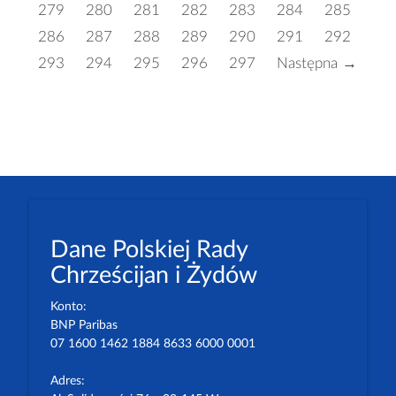
279
280
281
282
283
284
285
286
287
288
289
290
291
292
293
294
295
296
297
Następna →
Dane Polskiej Rady
Chrześcijan i Żydów
Konto:
BNP Paribas
07 1600 1462 1884 8633 6000 0001
Adres: