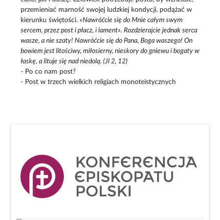
przemieniać marność swojej ludzkiej kondycji, podążać w
kierunku świętości.
«Nawróćcie się do Mnie całym swym
sercem, przez post i płacz, i lament». Rozdzierajcie jednak serca
wasze, a nie szaty! Nawróćcie się do Pana, Boga waszego! On
bowiem jest litościwy, miłosierny, nieskory do gniewu i bogaty w
łaskę, a lituje się nad niedolą. (Jl 2, 12)
- Po co nam post?
- Post w trzech wielkich religiach monoteistycznych