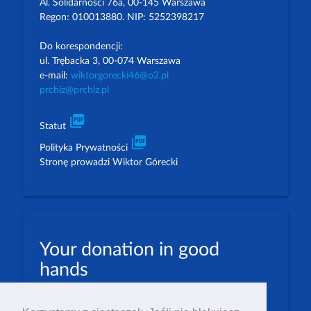
Al. Solidarności 76a, 00-145 Warszawa
Regon: 010013880. NIP: 5252398217
Do korespondencji:
ul. Trębacka 3, 00-074 Warszawa
e-mail:
wiktorgorecki46@o2.pl
prchiz@prchiz.pl
picture_as_pdf
Statut
picture_as_pdf
Polityka Prywatności
Stronę prowadzi Wiktor Górecki
Your donation in good
hands
PLN: 07 1600 1462 1884 8633 6000 0001