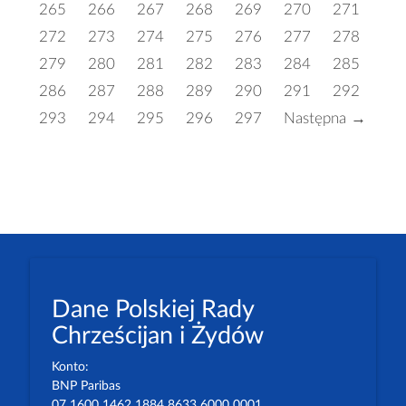
265
266
267
268
269
270
271
272
273
274
275
276
277
278
279
280
281
282
283
284
285
286
287
288
289
290
291
292
293
294
295
296
297
Następna →
Dane Polskiej Rady
Chrześcijan i Żydów
Konto:
BNP Paribas
07 1600 1462 1884 8633 6000 0001