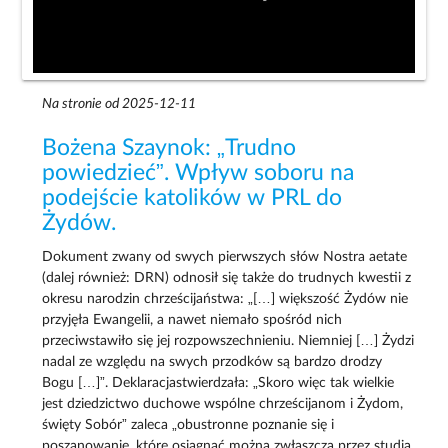
Na stronie od 2025-12-11
Bożena Szaynok: „Trudno
powiedzieć”. Wpływ soboru na
podejście katolików w PRL do
Żydów.
Dokument zwany od swych pierwszych słów Nostra aetate
(dalej również: DRN) odnosił się także do trudnych kwestii z
okresu narodzin chrześcijaństwa: „[…] większość Żydów nie
przyjęła Ewangelii, a nawet niemało spośród nich
przeciwstawiło się jej rozpowszechnieniu. Niemniej […] Żydzi
nadal ze względu na swych przodków są bardzo drodzy
Bogu […]”. Deklaracjastwierdzała: „Skoro więc tak wielkie
jest dziedzictwo duchowe wspólne chrześcijanom i Żydom,
święty Sobór” zaleca „obustronne poznanie się i
poszanowanie, które osiągnąć można zwłaszcza przez studia