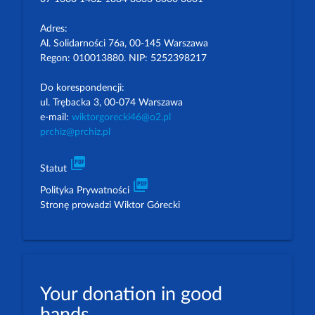
Adres:
Al. Solidarności 76a, 00-145 Warszawa
Regon: 010013880. NIP: 5252398217
Do korespondencji:
ul. Trębacka 3, 00-074 Warszawa
e-mail:
wiktorgorecki46@o2.pl
prchiz@prchiz.pl
picture_as_pdf
Statut
picture_as_pdf
Polityka Prywatności
Stronę prowadzi Wiktor Górecki
Your donation in good
hands