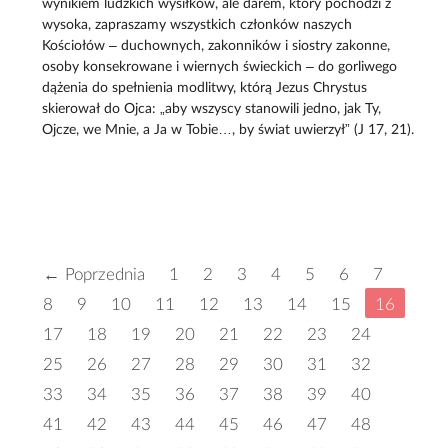
wynikiem ludzkich wysiłków, ale darem, który pochodzi z
wysoka, zapraszamy wszystkich członków naszych
Kościołów – duchownych, zakonników i siostry zakonne,
osoby konsekrowane i wiernych świeckich – do gorliwego
dążenia do spełnienia modlitwy, którą Jezus Chrystus
skierował do Ojca: „aby wszyscy stanowili jedno, jak Ty,
Ojcze, we Mnie, a Ja w Tobie…, by świat uwierzył” (J 17, 21).
← Poprzednia
1
2
3
4
5
6
7
8
9
10
11
12
13
14
15
16
17
18
19
20
21
22
23
24
25
26
27
28
29
30
31
32
33
34
35
36
37
38
39
40
41
42
43
44
45
46
47
48