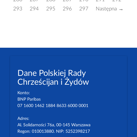
293
294
295
296
297
Następna →
Dane Polskiej Rady
Chrześcijan i Żydów
Konto:
BNP Paribas
07 1600 1462 1884 8633 6000 0001
Adres:
Al. Solidarności 76a, 00-145 Warszawa
Regon: 010013880. NIP: 5252398217