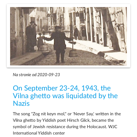
Na stronie od 2020-09-23
On September 23-24, 1943, the
Vilna ghetto was liquidated by the
Nazis
The song "Zog nit keyn mol," or 'Never Say,' written in the
Vilna ghetto by Yiddish poet Hirsch Glick, became the
symbol of Jewish resistance during the Holocaust. WJC
International Yiddish center