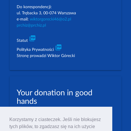
Do korespondencji:
ul. Trębacka 3, 00-074 Warszawa
e-mail:
wiktorgorecki46@o2.pl
prchiz@prchiz.pl
picture_as_pdf
Statut
picture_as_pdf
Polityka Prywatności
Stronę prowadzi Wiktor Górecki
Your donation in good
hands
PLN: 07 1600 1462 1884 8633 6000 0001
Korzystamy z ciasteczek. Jeśli nie blokujesz
EUR: 23 1600 1462 1884 8633 6000 0004
tych plików, to zgadzasz się na ich użycie
Numer IBAN: PL23 1 600 1462 1884 8633 6000