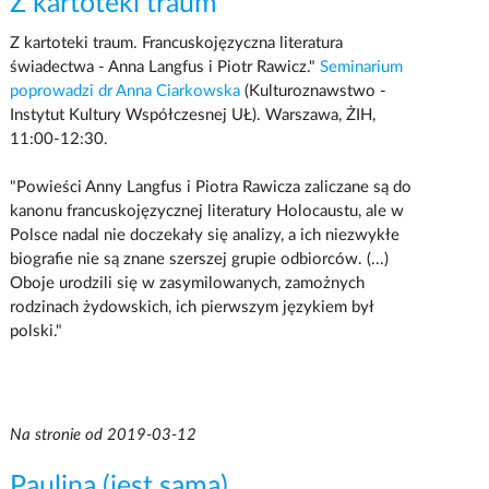
Z kartoteki traum
Z kartoteki traum. Francuskojęzyczna literatura
świadectwa - Anna Langfus i Piotr Rawicz."
Seminarium
poprowadzi dr Anna Ciarkowska
(Kulturoznawstwo -
Instytut Kultury Współczesnej UŁ). Warszawa, ŻIH,
11:00-12:30.
"Powieści Anny Langfus i Piotra Rawicza zaliczane są do
kanonu francuskojęzycznej literatury Holocaustu, ale w
Polsce nadal nie doczekały się analizy, a ich niezwykłe
biografie nie są znane szerszej grupie odbiorców. (...)
Oboje urodzili się w zasymilowanych, zamożnych
rodzinach żydowskich, ich pierwszym językiem był
polski."
Na stronie od 2019-03-12
Paulina (jest sama)