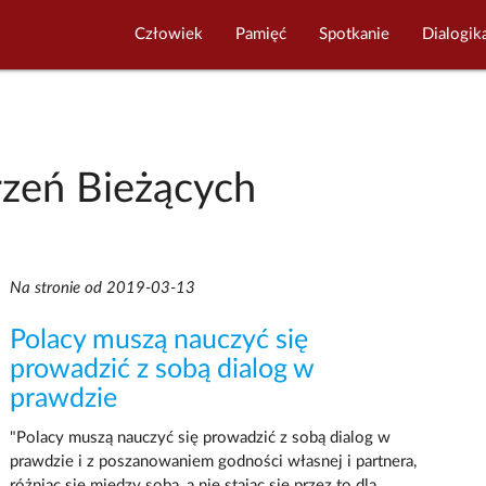
Człowiek
Pamięć
Spotkanie
Dialogik
zeń Bieżących
Na stronie od 2019-03-13
Polacy muszą nauczyć się
prowadzić z sobą dialog w
prawdzie
"Polacy muszą nauczyć się prowadzić z sobą dialog w
prawdzie i z poszanowaniem godności własnej i partnera,
różniąc się między sobą, a nie stając się przez to dla