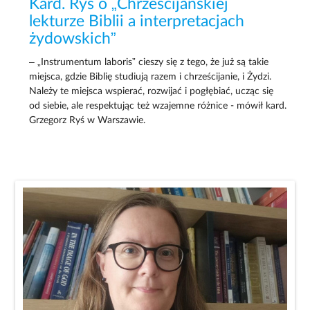
Kard. Ryś o „Chrześcijańskiej
lekturze Biblii a interpretacjach
żydowskich”
– „Instrumentum laboris” cieszy się z tego, że już są takie
miejsca, gdzie Biblię studiują razem i chrześcijanie, i Żydzi.
Należy te miejsca wspierać, rozwijać i pogłębiać, ucząc się
od siebie, ale respektując też wzajemne różnice - mówił kard.
Grzegorz Ryś w Warszawie.