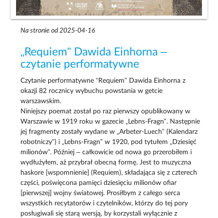
Na stronie od 2025-04-16
„Requiem” Dawida Einhorna –
czytanie performatywne
Czytanie performatywne “Requiem” Dawida Einhorna z
okazji 82 rocznicy wybuchu powstania w getcie
warszawskim.
Niniejszy poemat został po raz pierwszy opublikowany w
Warszawie w 1919 roku w gazecie „Lebns-Fragn”. Następnie
jej fragmenty zostały wydane w „Arbeter-Luech” (Kalendarz
robotniczy”) i „Lebns-Fragn” w 1920, pod tytułem „Dziesięć
milionów”. Później – całkowicie od nowa go przerobiłem i
wydłużyłem, aż przybrał obecną formę. Jest to muzyczna
haskore [wspomnienie] (Requiem), składająca się z czterech
części, poświęcona pamięci dziesięciu milionów ofiar
[pierwszej] wojny światowej. Prosiłbym z całego serca
wszystkich recytatorów i czytelników, którzy do tej pory
posługiwali się starą wersją, by korzystali wyłącznie z