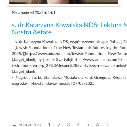
Na stronie od 2025-04-01
s. dr Katarzyna Kowalska NDS: Lektura
Nostra Aetate
– s. dr Katarzyna Kowalska NDS, współprzewodnicząca Polskiej Rad
- [Jewish Foundations of the New Testament: Addressing the Roo
2025/](https://www.amazon.com/Jewish-Foundations-New-Test
{.target_blank} by [Jesper Svartvik](https://www.amazon.com/s?
i=stripbooks&rh=p_27%3AJesper%2BSvartvik&s=relevancerank&te
{.target_blank}
- [Nagroda im. ks. Stanisława Musiała dla kard. Grzegorza Rysia i
nagroda-im-ks-stanislawa-musiala) 07/03/2025.
← Poprzednia
1
2
3
4
5
6
7