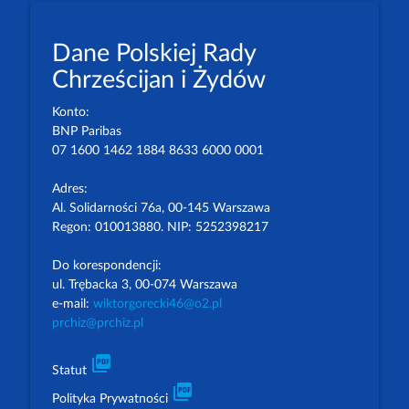
Dane Polskiej Rady
Chrześcijan i Żydów
Konto:
BNP Paribas
07 1600 1462 1884 8633 6000 0001
Adres:
Al. Solidarności 76a, 00-145 Warszawa
Regon: 010013880. NIP: 5252398217
Do korespondencji:
ul. Trębacka 3, 00-074 Warszawa
e-mail:
wiktorgorecki46@o2.pl
prchiz@prchiz.pl
picture_as_pdf
Statut
picture_as_pdf
Polityka Prywatności