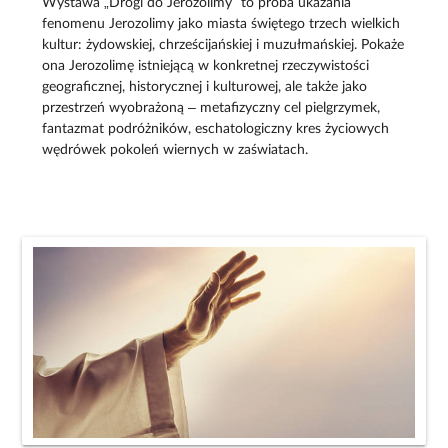
Wystawa „Drogi do Jerozolimy” to próba ukazania
fenomenu Jerozolimy jako miasta świętego trzech wielkich
kultur: żydowskiej, chrześcijańskiej i muzułmańskiej. Pokaże
ona Jerozolimę istniejącą w konkretnej rzeczywistości
geograficznej, historycznej i kulturowej, ale także jako
przestrzeń wyobrażoną ‒ metafizyczny cel pielgrzymek,
fantazmat podróżników, eschatologiczny kres życiowych
wędrówek pokoleń wiernych w zaświatach.