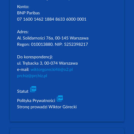
Konto:
BNP Paribas
07 1600 1462 1884 8633 6000 0001
Adres:
Al. Solidarności 76a, 00-145 Warszawa
Regon: 010013880. NIP: 5252398217
Do korespondencji:
ul. Trębacka 3, 00-074 Warszawa
e-mail:
wiktorgorecki46@o2.pl
prchiz@prchiz.pl
picture_as_pdf
Statut
picture_as_pdf
Polityka Prywatności
Stronę prowadzi Wiktor Górecki