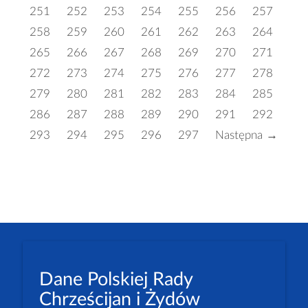
251
252
253
254
255
256
257
258
259
260
261
262
263
264
265
266
267
268
269
270
271
272
273
274
275
276
277
278
279
280
281
282
283
284
285
286
287
288
289
290
291
292
293
294
295
296
297
Następna →
Dane Polskiej Rady
Chrześcijan i Żydów