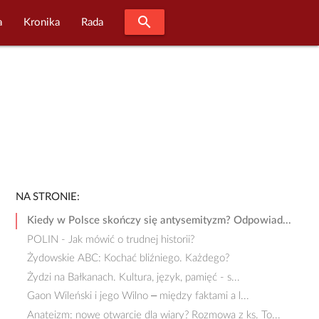
search
a
Kronika
Rada
NA STRONIE:
Kiedy w Polsce skończy się antysemityzm? Odpowiad...
POLIN - Jak mówić o trudnej historii?
Żydowskie ABC: Kochać bliźniego. Każdego?
Żydzi na Bałkanach. Kultura, język, pamięć - s...
Gaon Wileński i jego Wilno – między faktami a l...
Anateizm: nowe otwarcie dla wiary? Rozmowa z ks. To...