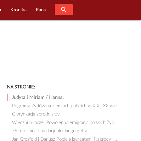
search
a
Kronika
Rada
NA STRONIE:
Judyta i Miriam / Hanna.
Pogromy Żydów na ziemiach polskich w XIX i XX wie...
Gloryfikacja zbrodniarzy
Wieczni tułacze. Powojenna emigracja polskich Żyd...
79. rocznica likwidacji płockiego getta
Jan Grosfeld i Dariusz Popiela laureatami Nagrody i...