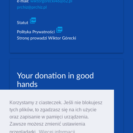
e-mail:
wiktorgorecki46@o2.pl
prchiz@prchiz.pl
picture_as_pdf
Statut
picture_as_pdf
Polityka Prywatności
Stronę prowadzi Wiktor Górecki
Your donation in good
hands
PLN: 07 1600 1462 1884 8633 6000 0001
Korzystamy z ciasteczek. Jeśli nie blokujesz
EUR: 23 1600 1462 1884 8633 6000 0004
tych plików, to zgadzasz się na ich użycie
Numer IBAN: PL23 1 600 1462 1884 8633 6000
oraz zapisanie w pamięci urządzenia.
0004
Zawsze możesz zmienić ustawienia
Numer BIC/SWIFT: PPABPLPK
przeglądarki.
Więcej informacji.