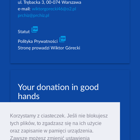
ul. Trębacka 3, 00-074 Warszawa
e-mail:
wiktorgorecki46@o2.pl
prchiz@prchiz.pl
picture_as_pdf
Statut
picture_as_pdf
Polityka Prywatności
Stronę prowadzi Wiktor Górecki
Your donation in good
hands
PLN: 07 1600 1462 1884 8633 6000 0001
Korzystamy z ciasteczek. Jeśli nie blokujesz
EUR: 23 1600 1462 1884 8633 6000 0004
tych plików, to zgadzasz się na ich użycie
Numer IBAN: PL23 1 600 1462 1884 8633 6000
oraz zapisanie w pamięci urządzenia.
0004
Zawsze możesz zmienić ustawienia