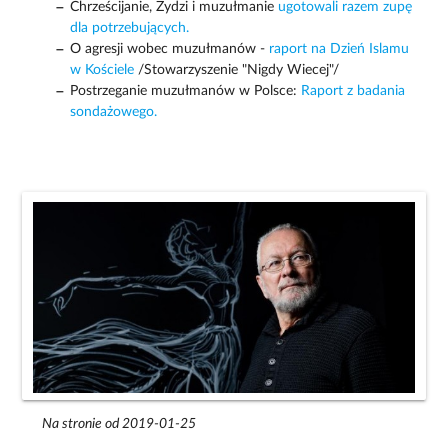
Chrześcijanie, Żydzi i muzułmanie
ugotowali razem zupę
dla potrzebujących.
O agresji wobec muzułmanów -
raport na Dzień Islamu
w Kościele
/Stowarzyszenie "Nigdy Wiecej"/
Postrzeganie muzułmanów w Polsce:
Raport z badania
sondażowego.
Na stronie od 2019-01-25