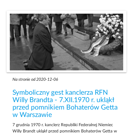
Na stronie od 2020-12-06
Symboliczny gest kanclerza RFN
Willy Brandta - 7.XII.1970 r. ukląkł
przed pomnikiem Bohaterów Getta
w Warszawie
7 grudnia 1970 r. kanclerz Republiki Federalnej Niemiec
Willy Brandt ukląkł przed pomnikiem Bohaterów Getta w