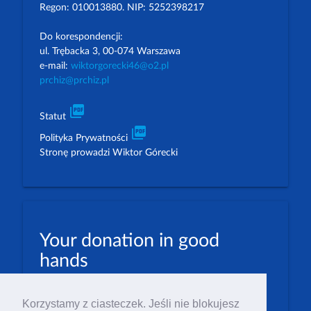
Regon: 010013880. NIP: 5252398217
Do korespondencji:
ul. Trębacka 3, 00-074 Warszawa
e-mail:
wiktorgorecki46@o2.pl
prchiz@prchiz.pl
picture_as_pdf
Statut
picture_as_pdf
Polityka Prywatności
Stronę prowadzi Wiktor Górecki
Your donation in good
hands
PLN: 07 1600 1462 1884 8633 6000 0001
Korzystamy z ciasteczek. Jeśli nie blokujesz