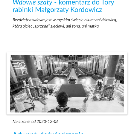
Wdowie szaty
- komentarz do Tory
rabinki Małgorzaty Kordowicz
Bezdzietna wdowa jest w męskim świecie nikim: ani dziewicą,
którą ojciec „sprzeda” zięciowi, ani żoną, ani matką
Na stronie od 2020-12-06