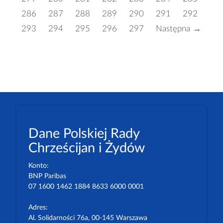
286
287
288
289
290
291
292
293
294
295
296
297
Następna →
Dane Polskiej Rady
Chrześcijan i Żydów
Konto:
BNP Paribas
07 1600 1462 1884 8633 6000 0001
Adres:
Al. Solidarności 76a, 00-145 Warszawa