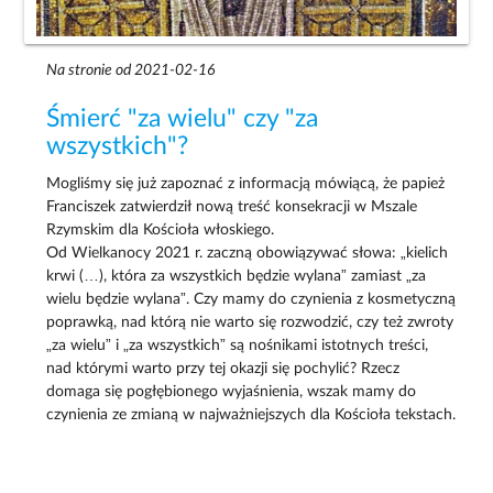
Na stronie od 2021-02-16
Śmierć "za wielu" czy "za
wszystkich"?
Mogliśmy się już zapoznać z informacją mówiącą, że papież
Franciszek zatwierdził nową treść konsekracji w Mszale
Rzymskim dla Kościoła włoskiego.
Od Wielkanocy 2021 r. zaczną obowiązywać słowa: „kielich
krwi (…), która za wszystkich będzie wylana” zamiast „za
wielu będzie wylana”. Czy mamy do czynienia z kosmetyczną
poprawką, nad którą nie warto się rozwodzić, czy też zwroty
„za wielu” i „za wszystkich” są nośnikami istotnych treści,
nad którymi warto przy tej okazji się pochylić? Rzecz
domaga się pogłębionego wyjaśnienia, wszak mamy do
czynienia ze zmianą w najważniejszych dla Kościoła tekstach.