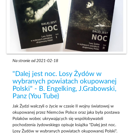
Na stronie od 2021-02-18
"Dalej jest noc. Losy Żydów w
wybranych powiatach okupowanej
Polski" - B. Engelking, J.Grabowski,
Panz (You Tube)
Jak Żydzi walczyli o życie w czasie II wojny światowej w
okupowanej przez Niemców Polsce oraz jaka była postawa
Polaków wobec ukrywających się współobywateli
pochodzenia żydowskiego opisuje książka "Dalej jest noc.
Losy Żydów w wybranych powiatach okupowanej Polski".