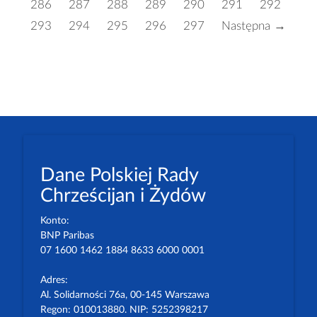
286
287
288
289
290
291
292
293
294
295
296
297
Następna →
Dane Polskiej Rady
Chrześcijan i Żydów
Konto:
BNP Paribas
07 1600 1462 1884 8633 6000 0001
Adres:
Al. Solidarności 76a, 00-145 Warszawa
Regon: 010013880. NIP: 5252398217