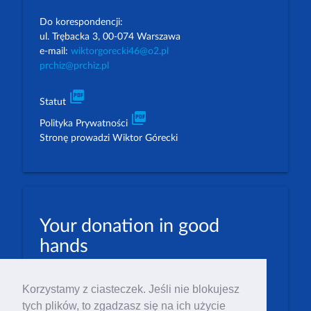
Do korespondencji:
ul. Trębacka 3, 00-074 Warszawa
e-mail:
wiktorgorecki46@o2.pl
prchiz@prchiz.pl
picture_as_pdf
Statut
picture_as_pdf
Polityka Prywatności
Stronę prowadzi Wiktor Górecki
Your donation in good
hands
PLN: 07 1600 1462 1884 8633 6000 0001
Korzystamy z ciasteczek. Jeśli nie blokujesz
EUR: 23 1600 1462 1884 8633 6000 0004
tych plików, to zgadzasz się na ich użycie