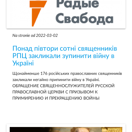
Na stronie od 2022-03-02
Понад півтори сотні священників
РПЦ закликали зупинити війну в
Україні
Щонайменше 176 російських православних священників
закликали негайно припинити війну в Україні.
ОБРАЩЕНИЕ СВЯЩЕННОСЛУЖИТЕЛЕЙ РУССКОЙ
ПРАВОСЛАВНОЙ ЦЕРКВИ С ПРИЗЫВОМ К
ПРИМИРЕНИЮ И ПРЕКРАЩЕНИЮ ВОЙНЫ