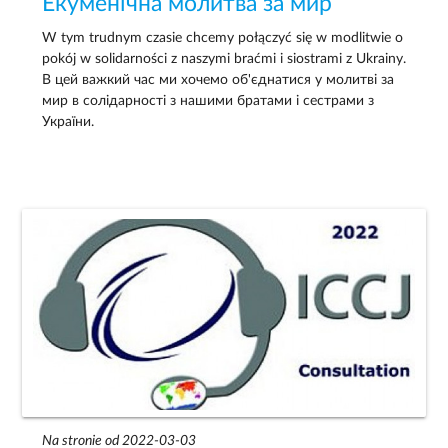
Екуменічна молитва за мир
W tym trudnym czasie chcemy połączyć się w modlitwie o
pokój w solidarności z naszymi braćmi i siostrami z Ukrainy.
В цей важкий час ми хочемо об'єднатися у молитві за
мир в солідарності з нашими братами і сестрами з
України.
Na stronie od 2022-03-03