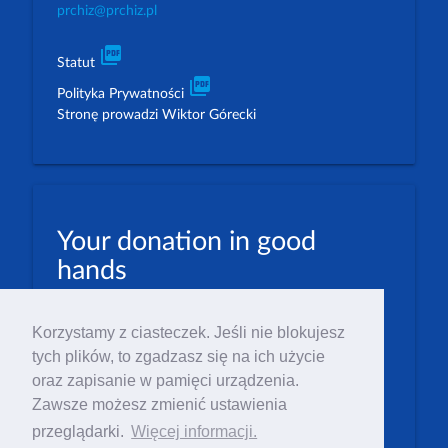
prchiz@prchiz.pl
picture_as_pdf
Statut
picture_as_pdf
Polityka Prywatności
Stronę prowadzi Wiktor Górecki
Your donation in good
hands
PLN: 07 1600 1462 1884 8633 6000 0001
Korzystamy z ciasteczek. Jeśli nie blokujesz
EUR: 23 1600 1462 1884 8633 6000 0004
tych plików, to zgadzasz się na ich użycie
Numer IBAN: PL23 1 600 1462 1884 8633 6000
oraz zapisanie w pamięci urządzenia.
0004
Zawsze możesz zmienić ustawienia
Numer BIC/SWIFT: PPABPLPK
przeglądarki.
Więcej informacji.