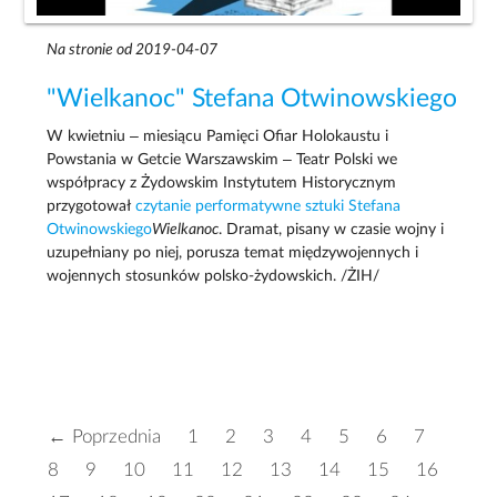
Na stronie od 2019-04-07
"Wielkanoc" Stefana Otwinowskiego
W kwietniu – miesiącu Pamięci Ofiar Holokaustu i
Powstania w Getcie Warszawskim – Teatr Polski we
współpracy z Żydowskim Instytutem Historycznym
przygotował
czytanie performatywne sztuki Stefana
Otwinowskiego
Wielkanoc
. Dramat, pisany w czasie wojny i
uzupełniany po niej, porusza temat międzywojennych i
wojennych stosunków polsko-żydowskich. /ŻIH/
← Poprzednia
1
2
3
4
5
6
7
8
9
10
11
12
13
14
15
16