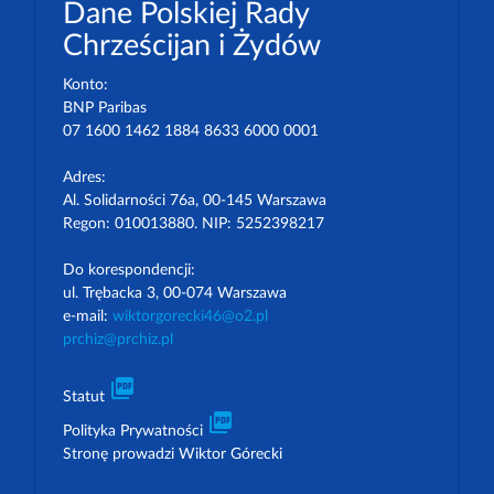
Dane Polskiej Rady
Chrześcijan i Żydów
Konto:
BNP Paribas
07 1600 1462 1884 8633 6000 0001
Adres:
Al. Solidarności 76a, 00-145 Warszawa
Regon: 010013880. NIP: 5252398217
Do korespondencji:
ul. Trębacka 3, 00-074 Warszawa
e-mail:
wiktorgorecki46@o2.pl
prchiz@prchiz.pl
picture_as_pdf
Statut
picture_as_pdf
Polityka Prywatności
Stronę prowadzi Wiktor Górecki