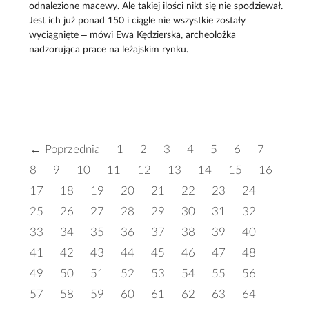
odnalezione macewy. Ale takiej ilości nikt się nie spodziewał.
Jest ich już ponad 150 i ciągle nie wszystkie zostały
wyciągnięte – mówi Ewa Kędzierska, archeolożka
nadzorująca prace na leżajskim rynku.
← Poprzednia
1
2
3
4
5
6
7
8
9
10
11
12
13
14
15
16
17
18
19
20
21
22
23
24
25
26
27
28
29
30
31
32
33
34
35
36
37
38
39
40
41
42
43
44
45
46
47
48
49
50
51
52
53
54
55
56
57
58
59
60
61
62
63
64