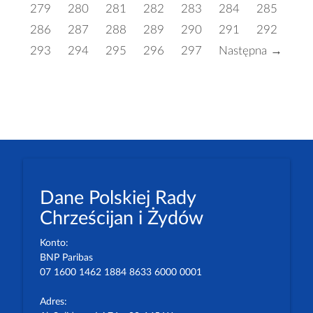
279
280
281
282
283
284
285
286
287
288
289
290
291
292
293
294
295
296
297
Następna →
Dane Polskiej Rady
Chrześcijan i Żydów
Konto:
BNP Paribas
07 1600 1462 1884 8633 6000 0001
Adres: