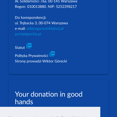
Al. Solidarności 76a, 00-145 Warszawa
Regon: 010013880. NIP: 5252398217
Do korespondencji:
ul. Trębacka 3, 00-074 Warszawa
e-mail:
wiktorgorecki46@o2.pl
prchiz@prchiz.pl
picture_as_pdf
Statut
picture_as_pdf
Polityka Prywatności
Stronę prowadzi Wiktor Górecki
Your donation in good
hands
PLN: 07 1600 1462 1884 8633 6000 0001