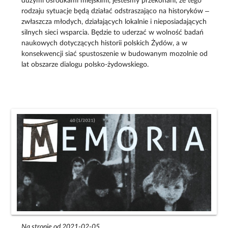
dużymi ośrodkami miejskimi, jesteśmy przekonani, że tego
rodzaju sytuacje będą działać odstraszająco na historyków –
zwłaszcza młodych, działających lokalnie i nieposiadających
silnych sieci wsparcia. Będzie to uderzać w wolność badań
naukowych dotyczących historii polskich Żydów, a w
konsekwencji siać spustoszenie w budowanym mozolnie od
lat obszarze dialogu polsko-żydowskiego.
Na stronie od 2021-02-05