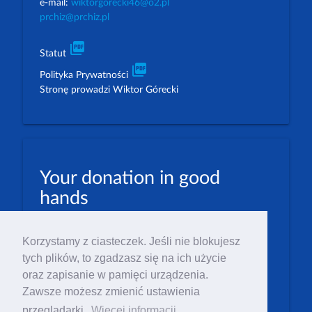
e-mail:
wiktorgorecki46@o2.pl
prchiz@prchiz.pl
picture_as_pdf
Statut
picture_as_pdf
Polityka Prywatności
Stronę prowadzi Wiktor Górecki
Your donation in good
hands
PLN: 07 1600 1462 1884 8633 6000 0001
Korzystamy z ciasteczek. Jeśli nie blokujesz
EUR: 23 1600 1462 1884 8633 6000 0004
tych plików, to zgadzasz się na ich użycie
Numer IBAN: PL23 1 600 1462 1884 8633 6000
oraz zapisanie w pamięci urządzenia.
0004
Zawsze możesz zmienić ustawienia
Numer BIC/SWIFT: PPABPLPK
przeglądarki.
Więcej informacji.